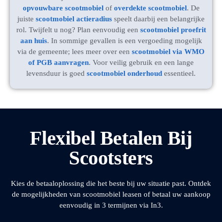
opvouwbare scootmobiel
of
overdekte scootmobiel
. De
juiste
scootmobiel actieradius
speelt daarbij een belangrijke
rol. Twijfelt u nog? Plan eenvoudig een
scootmobiel proefrit
aan huis
. In sommige gevallen is een vergoeding mogelijk
via de gemeente; lees meer over een
scootmobiel via WMO
of PGB aanvragen
. Voor veilig gebruik en een lange
levensduur is goed
scootmobiel onderhoud
essentieel.
Flexibel Betalen Bij
Scootsters
Kies de betaaloplossing die het beste bij uw situatie past. Ontdek
de mogelijkheden van scootmobiel leasen of betaal uw aankoop
eenvoudig in 3 termijnen via In3.