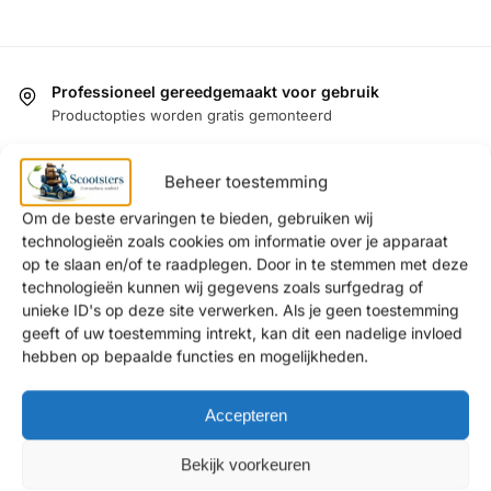
Professioneel gereedgemaakt voor gebruik
Productopties worden gratis gemonteerd
Gratis proefrit aan huis
Ervaar het product in uw omgeving
Beheer toestemming
Binnenkort bij u thuis
Om de beste ervaringen te bieden, gebruiken wij
Twee tot en met zes weken levertijd *
technologieën zoals cookies om informatie over je apparaat
op te slaan en/of te raadplegen. Door in te stemmen met deze
100% Veilige Betaling
technologieën kunnen wij gegevens zoals surfgedrag of
iDeal/Wero / PayPal / CreditCard / Sepa
unieke ID's op deze site verwerken. Als je geen toestemming
geeft of uw toestemming intrekt, kan dit een nadelige invloed
hebben op bepaalde functies en mogelijkheden.
SCOOTMOBIELEN
Accepteren
Winkel
Scootmobielen
Bekijk voorkeuren
Driewiel Scootmobielen