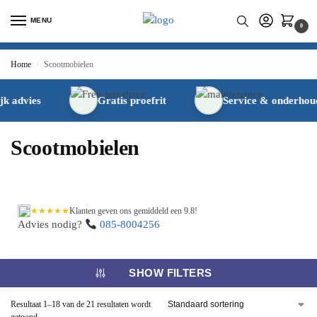
MENU
0
Home
Scootmobielen
/
 advies
Gratis proefrit
Service & onderhoud
Scootmobielen
★★★★★
Klanten geven ons gemiddeld een 9.8!
Advies nodig?
085-8004256
SHOW FILTERS
Resultaat 1–18 van de 21 resultaten wordt