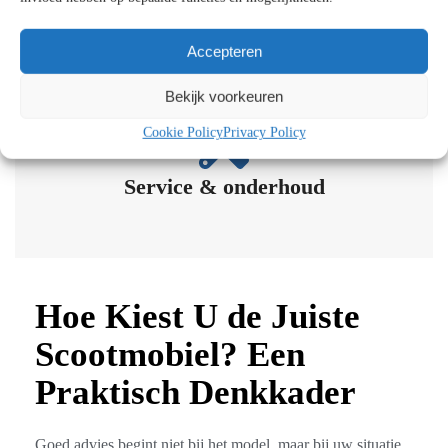
Accepteren
WMO Hulp​
Bekijk voorkeuren
Cookie Policy
Privacy Policy
Service & onderhoud
Hoe Kiest U de Juiste
Scootmobiel? Een
Praktisch Denkkader
Goed advies begint niet bij het model, maar bij uw situatie.