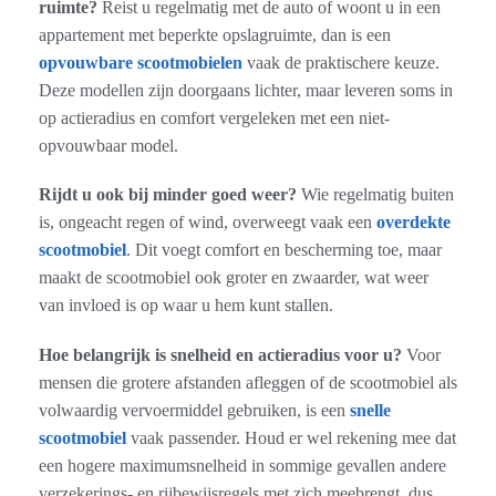
ruimte?
Reist u regelmatig met de auto of woont u in een
appartement met beperkte opslagruimte, dan is een
opvouwbare scootmobielen
vaak de praktischere keuze.
Deze modellen zijn doorgaans lichter, maar leveren soms in
op actieradius en comfort vergeleken met een niet-
opvouwbaar model.
Rijdt u ook bij minder goed weer?
Wie regelmatig buiten
is, ongeacht regen of wind, overweegt vaak een
overdekte
scootmobiel
. Dit voegt comfort en bescherming toe, maar
maakt de scootmobiel ook groter en zwaarder, wat weer
van invloed is op waar u hem kunt stallen.
Hoe belangrijk is snelheid en actieradius voor u?
Voor
mensen die grotere afstanden afleggen of de scootmobiel als
volwaardig vervoermiddel gebruiken, is een
snelle
scootmobiel
vaak passender. Houd er wel rekening mee dat
een hogere maximumsnelheid in sommige gevallen andere
verzekerings- en rijbewijsregels met zich meebrengt, dus