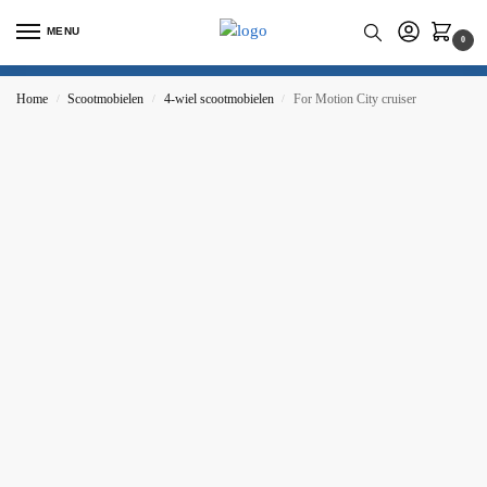
MENU
0
Home
Scootmobielen
4-wiel scootmobielen
For Motion City cruiser
/
/
/