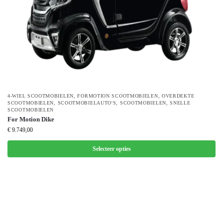
4-WIEL SCOOTMOBIELEN
,
FORMOTION SCOOTMOBIELEN
,
OVERDEKTE
SCOOTMOBIELEN
,
SCOOTMOBIELAUTO'S
,
SCOOTMOBIELEN
,
SNELLE
SCOOTMOBIELEN
For Motion Dike
€
9.749,00
Selecteer opties