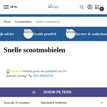
MENU
0
Home
Scootmobielen
Snelle scootmobielen
/
/
 advies
Gratis proefrit
Service & onderhoud
Snelle scootmobielen
★★★★★
Klanten geven ons gemiddeld een 9.8!
Advies nodig? 📞
085-8004256
SHOW FILTERS
Toont alle 10 resultaten