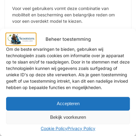
Voor veel gebruikers vormt deze combinatie van
mobiliteit en bescherming een belangrijke reden om
voor een overdekt model te kiezen.
Waar moet u op letten bij het
Beheer toestemming
kopen van een overdekte
Om de beste ervaringen te bieden, gebruiken wij
scootmobiel?
technologieën zoals cookies om informatie over je apparaat
op te slaan en/of te raadplegen. Door in te stemmen met deze
Niet iedere overdekte scootmobiel biedt dezelfde mate
technologieën kunnen wij gegevens zoals surfgedrag of
van bescherming of comfort. Daarom is het verstandig
unieke ID's op deze site verwerken. Als je geen toestemming
om verder te kijken dan alleen het uiterlijk van de
geeft of uw toestemming intrekt, kan dit een nadelige invloed
overkapping.
hebben op bepaalde functies en mogelijkheden.
Praktische aankoopchecklist
Accepteren
Hoeveel bescherming zoekt u tegen
Bekijk voorkeuren
weersinvloeden?
Controleer hoe goed het model bescherming biedt
Cookie Policy
Privacy Policy
tegen regen, wind en lagere temperaturen.