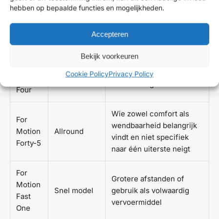
For
Wie een kleiner model wil
hebben op bepaalde functies en mogelijkheden.
Compact en
Motion
zonder in te leveren op
stevig
Brik
stabiliteitsgevoel
Accepteren
For
Bekijk voorkeuren
Langere ritten, gebruik
Motion
4-wiel,
buiten de stad, meer
Cookie Policy
Privacy Policy
On
stabiel
zitcomfort gewenst
Four
Wie zowel comfort als
For
wendbaarheid belangrijk
Motion
Allround
vindt en niet specifiek
Forty-5
naar één uiterste neigt
For
Grotere afstanden of
Motion
Snel model
gebruik als volwaardig
Fast
vervoermiddel
One