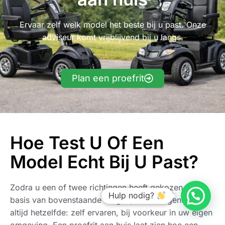
Ervaar zelf welk model het beste bij u past. Onze
adviseur komt vrijblijvend bij u langs.
Plan een proefrit
Hoe Test U Of Een
Model Echt Bij U Past?
Zodra u een of twee richtingen heeft gekozen op
Hulp nodig?
basis van bovenstaande vragen, is de volgende stap
altijd hetzelfde: zelf ervaren, bij voorkeur in uw eigen
omgeving. Een proefrit aan huis laat zien hoe een