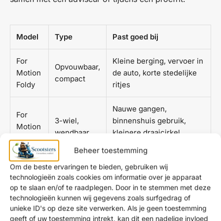
Model
Type
Past goed bij
For
Kleine berging, vervoer in
Opvouwbaar,
Motion
de auto, korte stedelijke
compact
Foldy
ritjes
Nauwe gangen,
For
3-wiel,
binnenshuis gebruik,
Motion
wendbaar
kleinere draaicirkel
Triflex
gewenst
Beheer toestemming
Om de beste ervaringen te bieden, gebruiken wij
For
Dagelijkse korte ritten in
technologieën zoals cookies om informatie over je apparaat
Motion
Compact,
de stad, gemak boven
op te slaan en/of te raadplegen. Door in te stemmen met deze
City
stedelijk
alles
technologieën kunnen wij gegevens zoals surfgedrag of
Cruiser
unieke ID's op deze site verwerken. Als je geen toestemming
geeft of uw toestemming intrekt, kan dit een nadelige invloed