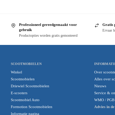
Professioneel gereedgemaakt voor
Gratis 
gebruik
Ervaar h
Productopties worden gratis gemonteerd
SCOOTMOBIELEN
INFORMATI
Winkel
Over scootst
Scootmobielen
Alles over s
Driewiel Scootmobielen
Nieuws
E-scooters
Service & o
Scootmobiel Auto
WMO / PGB i
Formotion Scootmobielen
Advies in d
Informatie pagina