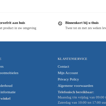
proefrit aan huis
Binnenkort bij u thuis
et product in uw omgeving
Twee tot en met zes weken lev
E
KLANTENSERVICE
ers
Contact
cootmobielen
Mijn Account
Privacy Policy
nderhoud
Algemene voorwaarden
nformatie
Telefonisch bereikbaar:
Maandag t/m vrijdag van 09:00 t
e winkel
Zaterdag van 10:00 tot 17:00 uu