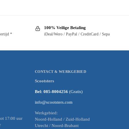
100% Veilige Betaling
ertijd *
iDeal/Wero / PayPal / CreditCard / Sepa
CONTACT & WERKGEBIED
Scootsters
Bel: 085-8004256
(Gratis)
info@scootsters.com
Werkgebied:
ot 17:00 uur
Noord-Holland / Zuid-Holland
r
Utrecht / Noord-Brabant