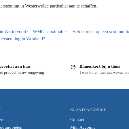
rsteuning in Westerwolde particulier aan te schaffen.
 in Westervoort?
WMO scootmobiel
Heb ik recht op een scootmobie
dersteuning in Westland?
proefrit aan huis
Binnenkort bij u thuis
et product in uw omgeving
Twee tot en met zes weken lev
E
KLANTENSERVICE
ers
Contact
cootmobielen
Mijn Account