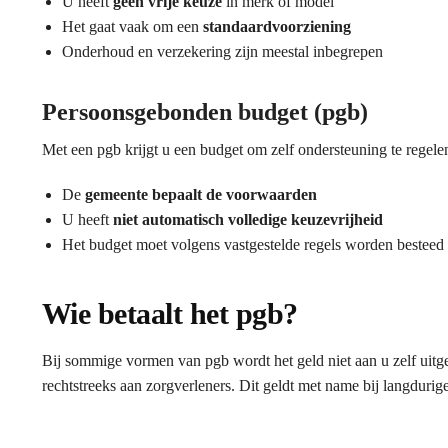
U heeft
geen vrije keuze
in merk of model
Het gaat vaak om een
standaardvoorziening
Onderhoud en verzekering zijn meestal inbegrepen
Persoonsgebonden budget (pgb)
Met een pgb krijgt u een budget om zelf ondersteuning te regele
De
gemeente bepaalt de voorwaarden
U heeft
niet automatisch volledige keuzevrijheid
Het budget moet volgens vastgestelde regels worden besteed
Wie betaalt het pgb?
Bij sommige vormen van pgb wordt het geld niet aan u zelf uitge
rechtstreeks aan zorgverleners. Dit geldt met name bij langdurig