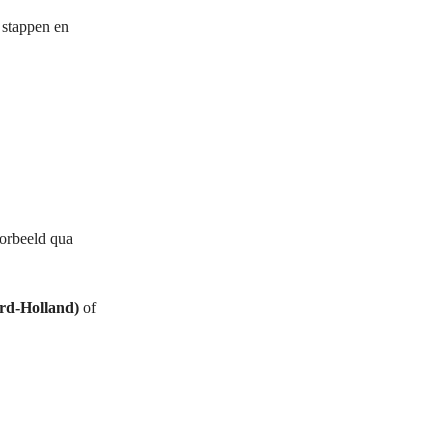
f stappen en
oorbeeld qua
rd-Holland)
of