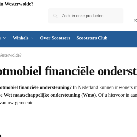
Zoeken
K
e
Winkels
Over Scootsers
Scootsters Club
Westerwolde?
otmobiel financiële onder
otmobiel financiële ondersteuning
? In Nederland kunnen inwoners m
de
Wet maatschappelijke ondersteuning (Wmo)
. Of u hiervoor in a
s van uw gemeente.