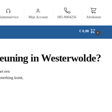
lantenservice
Mijn Account
085-8004256
Afrekenen
€
0,00
0
steuning in Westerwolde?
et een
anmerking komt,