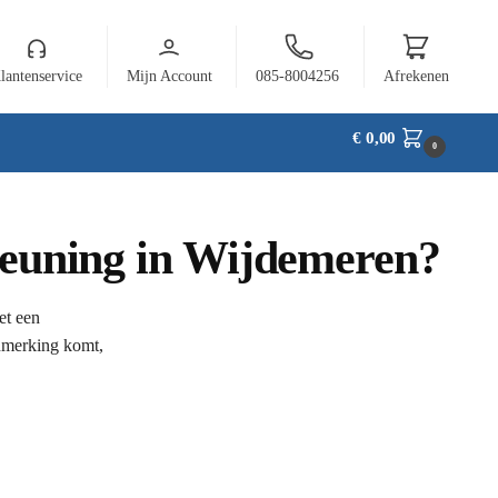
lantenservice
Mijn Account
085-8004256
Afrekenen
€
0,00
0
steuning in Wijdemeren?
et een
anmerking komt,