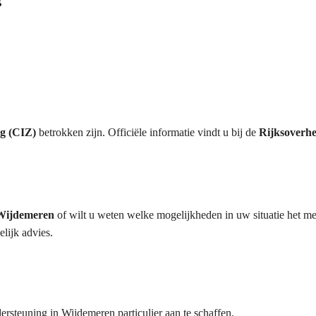
rg (CIZ)
betrokken zijn. Officiële informatie vindt u bij de
Rijksoverhe
 Wijdemeren
of wilt u weten welke mogelijkheden in uw situatie het mee
lijk advies.
rsteuning in Wijdemeren particulier aan te schaffen.