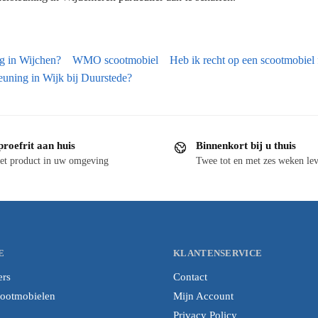
ng in Wijchen?
WMO scootmobiel
Heb ik recht op een scootmobiel 
euning in Wijk bij Duurstede?
proefrit aan huis
Binnenkort bij u thuis
et product in uw omgeving
Twee tot en met zes weken lev
E
KLANTENSERVICE
ers
Contact
cootmobielen
Mijn Account
Privacy Policy