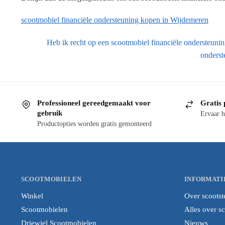
scootmobiel financiële ondersteuning kopen in Wijdemeren
Heb ik recht op een scootmobiel financiële ondersteuni
onderst
Professioneel gereedgemaakt voor
Gratis 
gebruik
Ervaar h
Productopties worden gratis gemonteerd
SCOOTMOBIELEN
INFORMATI
Winkel
Over scootst
Scootmobielen
Alles over s
Driewiel Scootmobielen
Nieuws