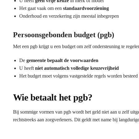
U heeft
geen vrije keuze
in merk of model
Het gaat vaak om een
standaardvoorziening
Onderhoud en verzekering zijn meestal inbegrepen
Persoonsgebonden budget (pgb)
Met een pgb krijgt u een budget om zelf ondersteuning te regele
De
gemeente bepaalt de voorwaarden
U heeft
niet automatisch volledige keuzevrijheid
Het budget moet volgens vastgestelde regels worden besteed
Wie betaalt het pgb?
Bij sommige vormen van pgb wordt het geld niet aan u zelf uitge
rechtstreeks aan zorgverleners. Dit geldt met name bij langdurig