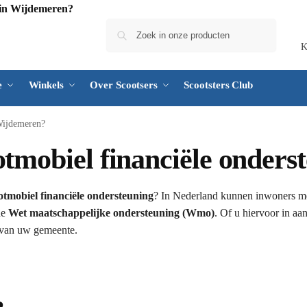
Zoeken
K
e
Winkels
Over Scootsers
Scootsters Club
 Wijdemeren?
otmobiel financiële onder
otmobiel financiële ondersteuning
? In Nederland kunnen inwoners m
de
Wet maatschappelijke ondersteuning (Wmo)
. Of u hiervoor in a
s van uw gemeente.