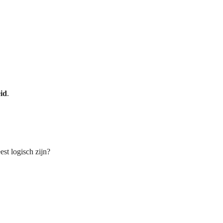
id
.
st logisch zijn?