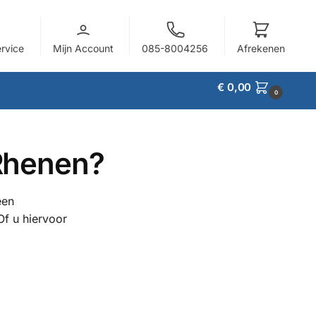
ervice
Mijn Account
085-8004256
Afrekenen
€
0,00
0
 Rhenen?
een
Of u hiervoor