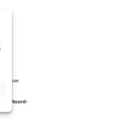
n en
.
s
t bij uw
dam (Noord-
n.