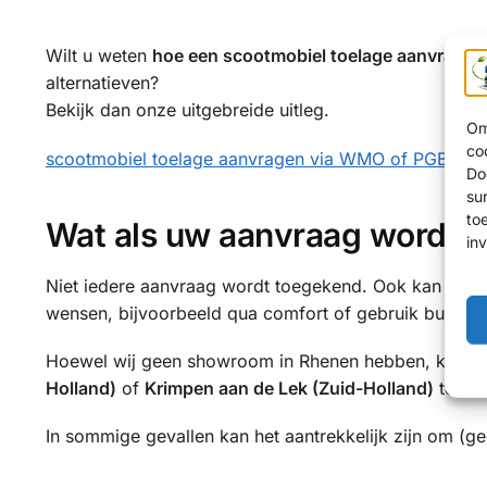
Wilt u weten
hoe een scootmobiel toelage aanvragen
alternatieven?
Bekijk dan onze uitgebreide uitleg.
Om
co
scootmobiel toelage aanvragen via WMO of PGB in 
Do
su
to
Wat als uw aanvraag wordt 
in
Niet iedere aanvraag wordt toegekend. Ook kan het v
wensen, bijvoorbeeld qua comfort of gebruik buitensh
Hoewel wij geen showroom in Rhenen hebben, kiezen
Holland)
of
Krimpen aan de Lek (Zuid-Holland)
te bez
In sommige gevallen kan het aantrekkelijk zijn om (ged