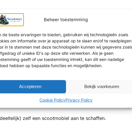
 via WMO of PGB in Rhenen precies werkt
, inclusief stappe
Beheer toestemming
 de beste ervaringen te bieden, gebruiken wij technologieën zoals
okies om informatie over je apparaat op te slaan en/of te raadplegen
Rhenen
or in te stemmen met deze technologieën kunnen wij gegevens zoal
rfgedrag of unieke ID's op deze site verwerken. Als je geen
estemming geeft of uw toestemming intrekt, kan dit een nadelige
afgewezen?
vloed hebben op bepaalde functies en mogelijkheden.
oorkomen dat het aangeboden hulpmiddel niet goed aanslui
uis.
Accepteren
Bekijk voorkeuren
 veel klanten uit Rhenen ervoor onze showroom in
Amster
Cookie Policy
Privacy Policy
oeken voor persoonlijk advies over alternatieve oplossinge
eeltelijk) zelf een scootmobiel aan te schaffen.