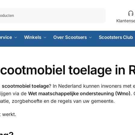
Zoeken
Klantens
ervice
Winkels
Over Scootsers
Scootsters Club
scootmobiel toelage in
p
scootmobiel toelage
? In Nederland kunnen inwoners met 
rijgen via de
Wet maatschappelijke ondersteuning (Wmo)
. 
uatie, zorgbehoefte en de regels van uw gemeente.
t werkt.