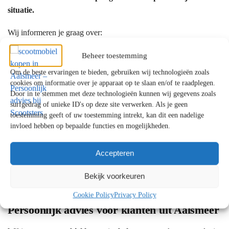
situatie.
Wij informeren je graag over:
de mogelijkheden binnen de WMO
Beheer toestemming
een eventuele eigen bijdrage
Om de beste ervaringen te bieden, gebruiken wij technologieën zoals
alternatieven als je aanvraag wordt afgewezen
cookies om informatie over je apparaat op te slaan en/of te raadplegen.
Door in te stemmen met deze technologieën kunnen wij gegevens zoals
surfgedrag of unieke ID's op deze site verwerken. Als je geen
Waarom kiezen klanten uit Aalsmeer voor
toestemming geeft of uw toestemming intrekt, kan dit een nadelige
Scootsters?
invloed hebben op bepaalde functies en mogelijkheden.
✔ Persoonlijk en eerlijk advies
Accepteren
✔ Showrooms met uitgebreide proefritmogelijkheden
✔ Uitgebreide ervaring met mobiliteitsoplossingen
Bekijk voorkeuren
✔ Betrouwbare service en uitstekende ondersteuning
Cookie Policy
Privacy Policy
Persoonlijk advies voor klanten uit Aalsmeer