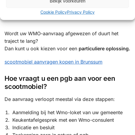
Bekijk voorkeuren
vermijden of meer keuzevrijheid te hebben.
Cookie Policy
Privacy Policy
Wordt uw WMO-aanvraag afgewezen of duurt het
traject te lang?
Dan kunt u ook kiezen voor een
particuliere oplossing.
scootmobiel aanvragen kopen in Brunssum
Hoe vraagt u een pgb aan voor een
scootmobiel?
De aanvraag verloopt meestal via deze stappen:
Aanmelding bij het Wmo-loket van uw gemeente
Keukentafelgesprek met een Wmo-consulent
Indicatie en besluit
Toekenning zorg in natura of pgb