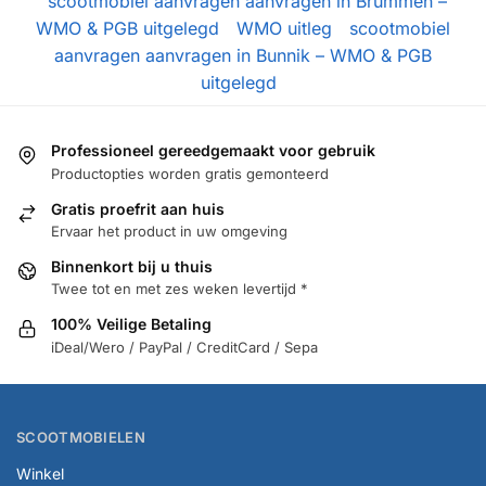
scootmobiel aanvragen aanvragen in Brummen –
WMO & PGB uitgelegd
WMO uitleg
scootmobiel
aanvragen aanvragen in Bunnik – WMO & PGB
uitgelegd
Professioneel gereedgemaakt voor gebruik
Productopties worden gratis gemonteerd
Gratis proefrit aan huis
Ervaar het product in uw omgeving
Binnenkort bij u thuis
Twee tot en met zes weken levertijd *
100% Veilige Betaling
iDeal/Wero / PayPal / CreditCard / Sepa
SCOOTMOBIELEN
Winkel