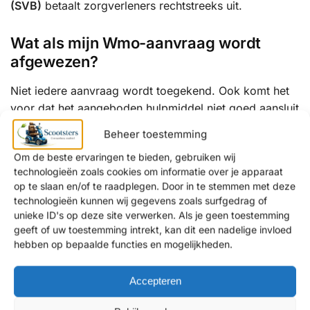
(SVB)
betaalt zorgverleners rechtstreeks uit.
Wat als mijn Wmo-aanvraag wordt
afgewezen?
Niet iedere aanvraag wordt toegekend. Ook komt het
voor dat het aangeboden hulpmiddel niet goed aansluit
bij uw wensen, bijvoorbeeld op het gebied van
Beheer toestemming
comfort, actieradius of gebruik buitenshuis.
Om de beste ervaringen te bieden, gebruiken wij
technologieën zoals cookies om informatie over je apparaat
Hoewel wij geen showroom in Brunssum hebben,
op te slaan en/of te raadplegen. Door in te stemmen met deze
kiezen veel klanten uit Brunssum ervoor onze
technologieën kunnen wij gegevens zoals surfgedrag of
showroom in
Amsterdam (Noord-Holland)
of
Krimpen
unieke ID's op deze site verwerken. Als je geen toestemming
aan de Lek (Zuid-Holland)
te bezoeken voor
geeft of uw toestemming intrekt, kan dit een nadelige invloed
persoonlijk advies over passende alternatieven.
hebben op bepaalde functies en mogelijkheden.
In sommige situaties kan het
financieel aantrekkelijker
Accepteren
zijn om (gedeeltelijk) zelf een scootmobiel aan te
schaffen, bijvoorbeeld om een eigen bijdrage te