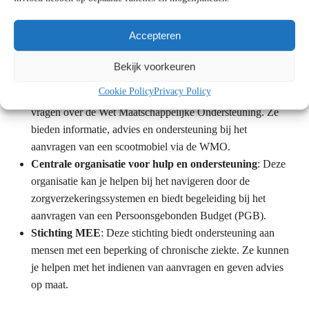
In Den Haag zijn er diverse organisaties die je kunnen
begeleiden bij de aanvraag van een scootmobiel of het
Accepteren
verkrijgen van de benodigde financiële middelen. Hier zijn
enkele belangrijke bronnen:
Bekijk voorkeuren
Cookie Policy
Privacy Policy
WMO-loket Den Haag
: Dit is je eerste aanspreekpunt voor
vragen over de Wet Maatschappelijke Ondersteuning. Ze
bieden informatie, advies en ondersteuning bij het
aanvragen van een scootmobiel via de WMO.
Centrale organisatie voor hulp en ondersteuning
: Deze
organisatie kan je helpen bij het navigeren door de
zorgverzekeringssystemen en biedt begeleiding bij het
aanvragen van een Persoonsgebonden Budget (PGB).
Stichting MEE
: Deze stichting biedt ondersteuning aan
mensen met een beperking of chronische ziekte. Ze kunnen
je helpen met het indienen van aanvragen en geven advies
op maat.