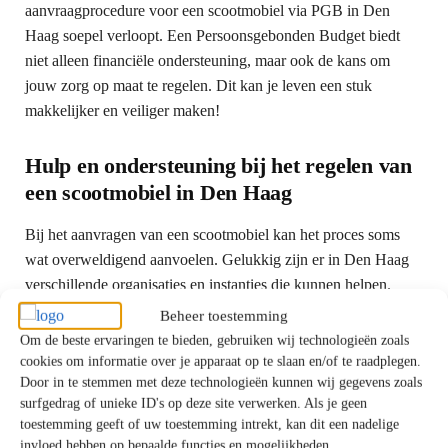
aanvraagprocedure voor een scootmobiel via PGB in Den
Haag soepel verloopt. Een Persoonsgebonden Budget biedt
niet alleen financiële ondersteuning, maar ook de kans om
jouw zorg op maat te regelen. Dit kan je leven een stuk
makkelijker en veiliger maken!
Hulp en ondersteuning bij het regelen van
een scootmobiel in Den Haag
Bij het aanvragen van een scootmobiel kan het proces soms
wat overweldigend aanvoelen. Gelukkig zijn er in Den Haag
verschillende organisaties en instanties die kunnen helpen.
Laten we de beschikbare ondersteuningsbronnen eens onder
Beheer toestemming
de loep nemen.
Om de beste ervaringen te bieden, gebruiken wij technologieën zoals
cookies om informatie over je apparaat op te slaan en/of te raadplegen.
Door in te stemmen met deze technologieën kunnen wij gegevens zoals
Organisaties en instanties die kunnen
surfgedrag of unieke ID's op deze site verwerken. Als je geen
helpen
toestemming geeft of uw toestemming intrekt, kan dit een nadelige
invloed hebben op bepaalde functies en mogelijkheden.