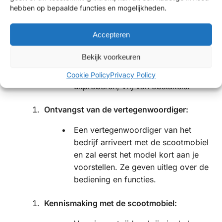
hebben op bepaalde functies en mogelijkheden.
Voorbereiding op de afspraak:
Accepteren
Zorg ervoor dat je op de
afgesproken dag en tijd aanwezig
Bekijk voorkeuren
bent. Ruim een veilige ruimte op
waar je de scootmobiel kunt
Cookie Policy
Privacy Policy
uitproberen, vrij van obstakels.
Ontvangst van de vertegenwoordiger:
Een vertegenwoordiger van het
bedrijf arriveert met de scootmobiel
en zal eerst het model kort aan je
voorstellen. Ze geven uitleg over de
bediening en functies.
Kennismaking met de scootmobiel: