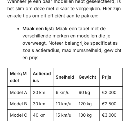
Wanneer je een paar modellen hebt geselecteerd, is
het slim om deze met elkaar te vergelijken. Hier zijn
enkele tips om dit efficiënt aan te pakken:
Maak een lijst:
Maak een tabel met de
verschillende merken en modellen die je
overweegt. Noteer belangrijke specificaties
zoals actieradius, maximumsnelheid, gewicht
en prijs.
Merk/M
Actierad
Snelheid
Gewicht
Prijs
odel
ius
Model A
20 km
6 km/u
90 kg
€2.000
Model B
30 km
10 km/u
120 kg
€2.500
Model C
40 km
15 km/u
100 kg
€3.000