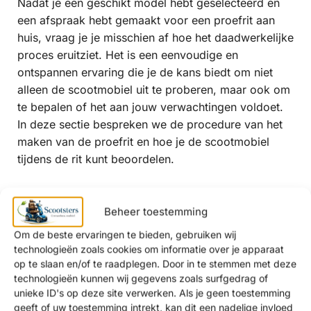
Nadat je een geschikt model hebt geselecteerd en
een afspraak hebt gemaakt voor een proefrit aan
huis, vraag je je misschien af hoe het daadwerkelijke
proces eruitziet. Het is een eenvoudige en
ontspannen ervaring die je de kans biedt om niet
alleen de scootmobiel uit te proberen, maar ook om
te bepalen of het aan jouw verwachtingen voldoet.
In deze sectie bespreken we de procedure van het
maken van de proefrit en hoe je de scootmobiel
tijdens de rit kunt beoordelen.
Procedure en stappen van de
Beheer toestemming
proefrit
Om de beste ervaringen te bieden, gebruiken wij
technologieën zoals cookies om informatie over je apparaat
Het maken van een proefrit aan huis kan je helpen
op te slaan en/of te raadplegen. Door in te stemmen met deze
om de scootmobiel in je eigen vertrouwde
technologieën kunnen wij gegevens zoals surfgedrag of
omgeving uit te proberen. Hier zijn de stappen die
unieke ID's op deze site verwerken. Als je geen toestemming
doorgaans volgen na het maken van de afspraak:
geeft of uw toestemming intrekt, kan dit een nadelige invloed