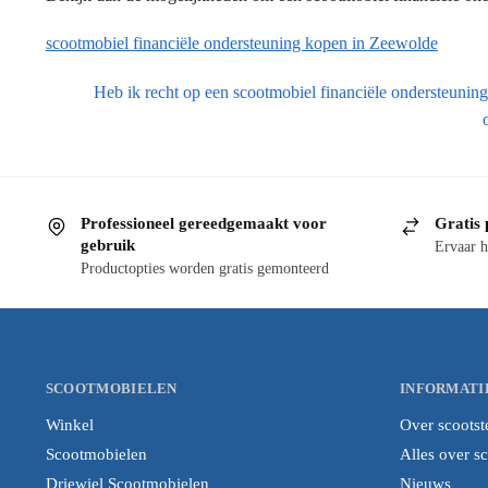
scootmobiel financiële ondersteuning kopen in Zeewolde
Heb ik recht op een scootmobiel financiële ondersteunin
Professioneel gereedgemaakt voor
Gratis 
gebruik
Ervaar h
Productopties worden gratis gemonteerd
SCOOTMOBIELEN
INFORMATI
Winkel
Over scootst
Scootmobielen
Alles over s
Driewiel Scootmobielen
Nieuws