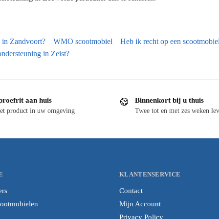
g in Zandvoort?
WMO scootmobiel
Heb ik recht op een scootmobiel
ondersteuning in Zeist?
proefrit aan huis
Binnenkort bij u thuis
et product in uw omgeving
Twee tot en met zes weken lev
E
KLANTENSERVICE
ers
Contact
cootmobielen
Mijn Account
Privacy Policy