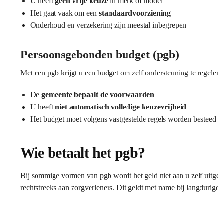
U heeft
geen vrije keuze
in merk of model
Het gaat vaak om een
standaardvoorziening
Onderhoud en verzekering zijn meestal inbegrepen
Persoonsgebonden budget (pgb)
Met een pgb krijgt u een budget om zelf ondersteuning te regele
De
gemeente bepaalt de voorwaarden
U heeft
niet automatisch volledige keuzevrijheid
Het budget moet volgens vastgestelde regels worden besteed
Wie betaalt het pgb?
Bij sommige vormen van pgb wordt het geld niet aan u zelf uitge
rechtstreeks aan zorgverleners. Dit geldt met name bij langdurig