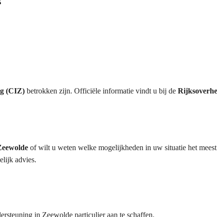
rg (CIZ)
betrokken zijn. Officiële informatie vindt u bij de
Rijksoverhe
 Zeewolde
of wilt u weten welke mogelijkheden in uw situatie het meest 
lijk advies.
rsteuning in Zeewolde particulier aan te schaffen.