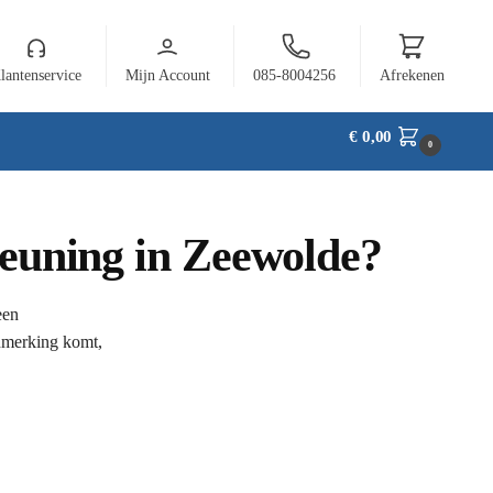
lantenservice
Mijn Account
085-8004256
Afrekenen
€
0,00
0
teuning in Zeewolde?
een
anmerking komt,