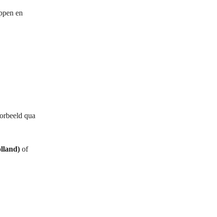
appen en
oorbeeld qua
lland)
of