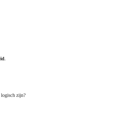
id
.
logisch zijn?