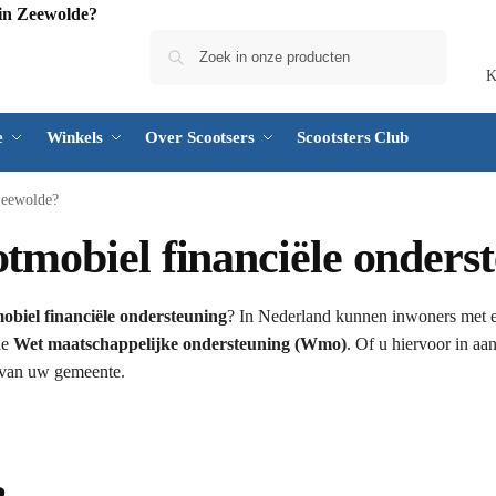
Zoeken
K
e
Winkels
Over Scootsers
Scootsters Club
 Zeewolde?
otmobiel financiële onders
obiel financiële ondersteuning
? In Nederland kunnen inwoners met 
de
Wet maatschappelijke ondersteuning (Wmo)
. Of u hiervoor in a
s van uw gemeente.