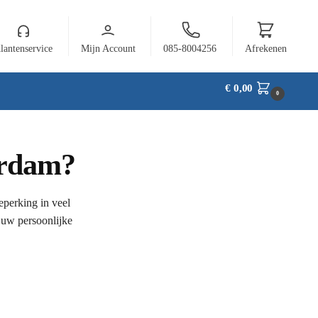
lantenservice
Mijn Account
085-8004256
Afrekenen
€
0,00
0
erdam?
eperking in veel
 uw persoonlijke