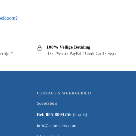
peldoorn?
100% Veilige Betaling
ertijd *
iDeal/Wero / PayPal / CreditCard / Sepa
CONTACT & WERKGEBIED
Scootsters
Bel: 085-8004256
(Gratis)
info@scootsters.com