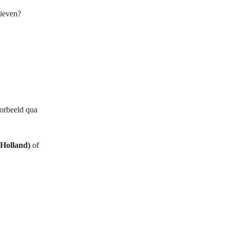
tieven?
oorbeeld qua
Holland)
of