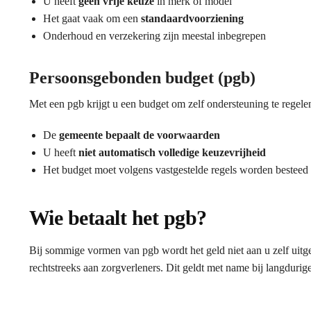
U heeft
geen vrije keuze
in merk of model
Het gaat vaak om een
standaardvoorziening
Onderhoud en verzekering zijn meestal inbegrepen
Persoonsgebonden budget (pgb)
Met een pgb krijgt u een budget om zelf ondersteuning te regele
De
gemeente bepaalt de voorwaarden
U heeft
niet automatisch volledige keuzevrijheid
Het budget moet volgens vastgestelde regels worden besteed
Wie betaalt het pgb?
Bij sommige vormen van pgb wordt het geld niet aan u zelf uitge
rechtstreeks aan zorgverleners. Dit geldt met name bij langdurig