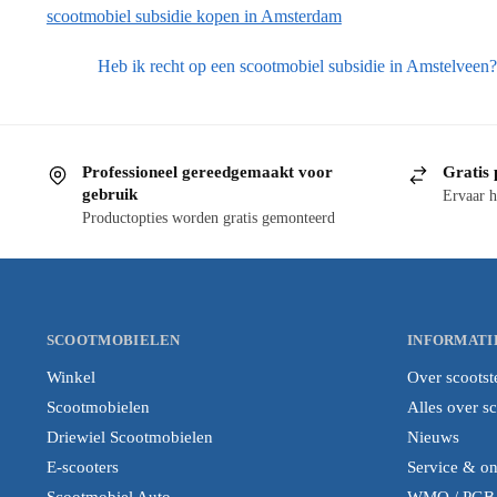
scootmobiel subsidie kopen in Amsterdam
Heb ik recht op een scootmobiel subsidie in Amstelveen?
Professioneel gereedgemaakt voor
Gratis 
gebruik
Ervaar h
Productopties worden gratis gemonteerd
SCOOTMOBIELEN
INFORMATI
Winkel
Over scootst
Scootmobielen
Alles over s
Driewiel Scootmobielen
Nieuws
E-scooters
Service & o
Scootmobiel Auto
WMO / PGB i