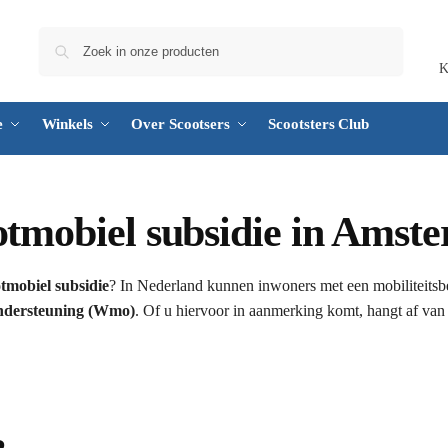
Zoeken
K
e
Winkels
Over Scootsers
Scootsters Club
ootmobiel subsidie in Amst
tmobiel subsidie
? In Nederland kunnen inwoners met een mobiliteitsb
ndersteuning (Wmo)
. Of u hiervoor in aanmerking komt, hangt af van