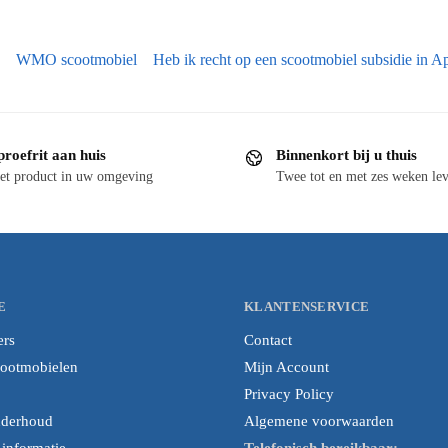
WMO scootmobiel
Heb ik recht op een scootmobiel subsidie in A
proefrit aan huis
Binnenkort bij u thuis
et product in uw omgeving
Twee tot en met zes weken lev
E
KLANTENSERVICE
ers
Contact
cootmobielen
Mijn Account
Privacy Policy
nderhoud
Algemene voorwaarden
nformatie
Telefonisch bereikbaar: