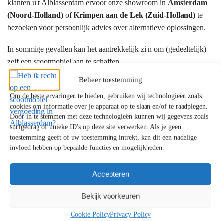
klanten uit Alblasserdam ervoor onze showroom in
Amsterdam
(Noord-Holland)
of
Krimpen aan de Lek (Zuid-Holland)
te
bezoeken voor persoonlijk advies over alternatieve oplossingen.
In sommige gevallen kan het aantrekkelijk zijn om (gedeeltelijk)
zelf een scootmobiel aan te schaffen.
Beheer toestemming
Hoe vraagt u ondersteuning aan?
Om de beste ervaringen te bieden, gebruiken wij technologieën zoals
cookies om informatie over je apparaat op te slaan en/of te raadplegen.
De aanvraag verloopt meestal via:
Door in te stemmen met deze technologieën kunnen wij gegevens zoals
surfgedrag of unieke ID's op deze site verwerken. Als je geen
Het Wmo-loket van uw gemeente
toestemming geeft of uw toestemming intrekt, kan dit een nadelige
Een gesprek met een Wmo-consulent
invloed hebben op bepaalde functies en mogelijkheden.
Beoordeling en besluit
Accepteren
Bij langdurige zorg kan ook het
Centrum Indicatiestelling Zorg
(CIZ)
betrokken zijn. Officiële informatie vindt u bij de
Bekijk voorkeuren
Rijksoverheid
.
Cookie Policy
Privacy Policy