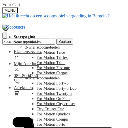
Skip
Skip
Your Cart
to
to
MENU
navigation
content
Startpagina
Zoeken
Zoeken
Scootmobielen
naar:
3-wiel scootmobielen
Klantenservice
For Motion Trice
For Motion Triflex
For Motion Trion
Mijn Account
For Motion Fast one
For Motion Cargos
085-8004256
4-wiel scootmobielen
For Motion Forty-5
Afrekenen
For Motion Forty-5 Duo
For Motion Twenty-5
For Motion On Four
For Motion City cruiser
€
0,00
City Cruiser Duo
For Motion Quadros
For Motion Compa
For Motion Forto