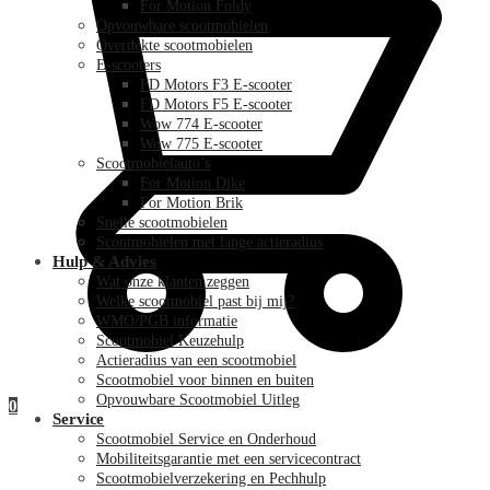
For Motion Foldy
Opvouwbare scootmobielen
Overdekte scootmobielen
E-scooters
FD Motors F3 E-scooter
FD Motors F5 E-scooter
Wow 774 E-scooter
Wow 775 E-scooter
Scootmobielauto’s
For Motion Dike
For Motion Brik
Snelle scootmobielen
Scootmobielen met lange actieradius
Hulp & Advies
Wat onze klanten zeggen
Welke scootmobiel past bij mij?
WMO/PGB informatie
Scootmobiel Keuzehulp
Actieradius van een scootmobiel
Scootmobiel voor binnen en buiten
Opvouwbare Scootmobiel Uitleg
0
Service
Scootmobiel Service en Onderhoud
Mobiliteitsgarantie met een servicecontract
Scootmobielverzekering en Pechhulp