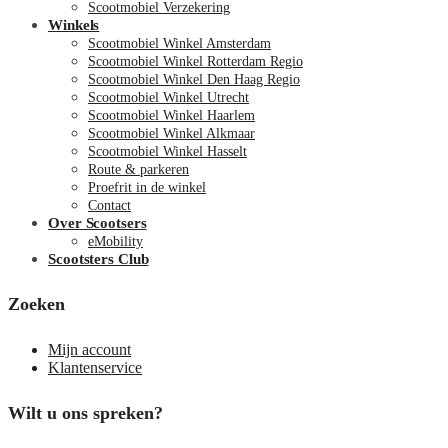
Scootmobiel Verzekering
Winkels
Scootmobiel Winkel Amsterdam
Scootmobiel Winkel Rotterdam Regio
Scootmobiel Winkel Den Haag Regio
Scootmobiel Winkel Utrecht
Scootmobiel Winkel Haarlem
Scootmobiel Winkel Alkmaar
Scootmobiel Winkel Hasselt
Route & parkeren
Proefrit in de winkel
Contact
Over Scootsers
eMobility
Scootsters Club
Zoeken
Mijn account
Klantenservice
Wilt u ons spreken?