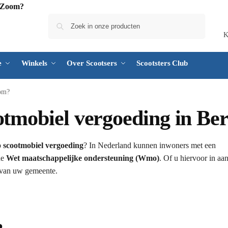
Zoeken
K
e
Winkels
Over Scootsers
Scootsters Club
oom?
ootmobiel vergoeding in B
p
scootmobiel vergoeding
? In Nederland kunnen inwoners met een
de
Wet maatschappelijke ondersteuning (Wmo)
. Of u hiervoor in a
s van uw gemeente.