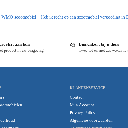
WMO scootmobiel
Heb ik recht op een scootmobiel vergoeding in
proefrit aan huis
Binnenkort bij u thuis
et product in uw omgeving
Twee tot en met zes weken lev
E
KLANTENSERVICE
ers
Contact
cootmobielen
Mijn Account
Privacy Policy
nderhoud
Algemene voorwaarden
nformatie
Telefonisch bereikbaar: