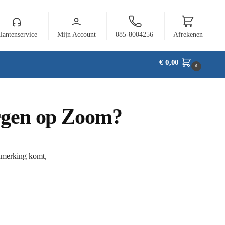
lantenservice
Mijn Account
085-8004256
Afrekenen
€
0,00
0
ergen op Zoom?
anmerking komt,