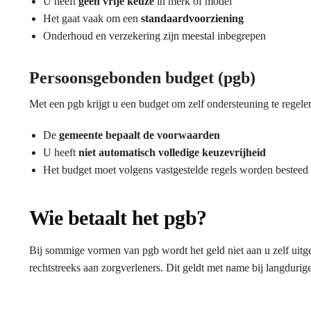
U heeft
geen vrije keuze
in merk of model
Het gaat vaak om een
standaardvoorziening
Onderhoud en verzekering zijn meestal inbegrepen
Persoonsgebonden budget (pgb)
Met een pgb krijgt u een budget om zelf ondersteuning te regele
De
gemeente bepaalt de voorwaarden
U heeft
niet automatisch volledige keuzevrijheid
Het budget moet volgens vastgestelde regels worden besteed
Wie betaalt het pgb?
Bij sommige vormen van pgb wordt het geld niet aan u zelf uitge
rechtstreeks aan zorgverleners. Dit geldt met name bij langdurig