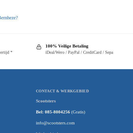
 Bernheze?
100% Veilige Betaling
ertijd *
iDeal/Wero / PayPal / CreditCard / Sepa
CONTACT & WERKGEBIED
Scootsters
Bel: 085-8004256
(Gratis)
info@scootsters.com