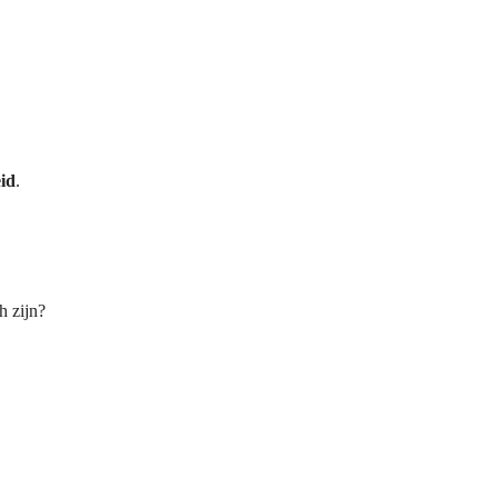
id
.
h zijn?