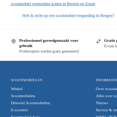
scootmobiel vergoeding kopen in Bergen op Zoom
Heb ik recht op een scootmobiel vergoeding in Bergen?
Professioneel gereedgemaakt voor
Gratis 
gebruik
Ervaar h
Productopties worden gratis gemonteerd
SCOOTMOBIELEN
INFORMATI
Winkel
Over scootst
Scootmobielen
Alles over s
Driewiel Scootmobielen
Nieuws
E-scooters
Service & o
Scootmobiel Auto
WMO / PGB i