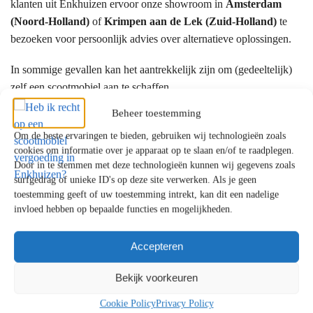
klanten uit Enkhuizen ervoor onze showroom in
Amsterdam
(Noord-Holland)
of
Krimpen aan de Lek (Zuid-Holland)
te
bezoeken voor persoonlijk advies over alternatieve oplossingen.
In sommige gevallen kan het aantrekkelijk zijn om (gedeeltelijk)
zelf een scootmobiel aan te schaffen.
Beheer toestemming
Hoe vraagt u ondersteuning aan?
Om de beste ervaringen te bieden, gebruiken wij technologieën zoals
cookies om informatie over je apparaat op te slaan en/of te raadplegen.
De aanvraag verloopt meestal via:
Door in te stemmen met deze technologieën kunnen wij gegevens zoals
surfgedrag of unieke ID's op deze site verwerken. Als je geen
Het Wmo-loket van uw gemeente
toestemming geeft of uw toestemming intrekt, kan dit een nadelige
Een gesprek met een Wmo-consulent
invloed hebben op bepaalde functies en mogelijkheden.
Beoordeling en besluit
Accepteren
Bij langdurige zorg kan ook het
Centrum Indicatiestelling Zorg
(CIZ)
betrokken zijn. Officiële informatie vindt u bij de
Bekijk voorkeuren
Rijksoverheid
.
Cookie Policy
Privacy Policy