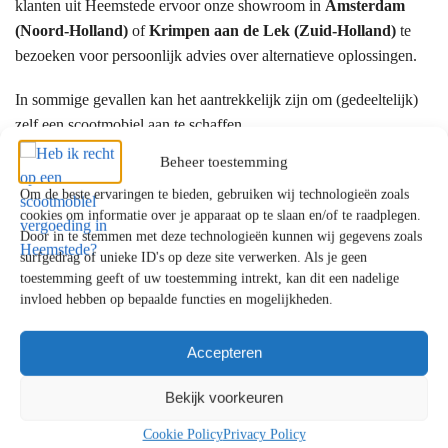
klanten uit Heemstede ervoor onze showroom in
Amsterdam
(Noord-Holland)
of
Krimpen aan de Lek (Zuid-Holland)
te
bezoeken voor persoonlijk advies over alternatieve oplossingen.
In sommige gevallen kan het aantrekkelijk zijn om (gedeeltelijk)
zelf een scootmobiel aan te schaffen.
Beheer toestemming
Hoe vraagt u ondersteuning aan?
Om de beste ervaringen te bieden, gebruiken wij technologieën zoals
cookies om informatie over je apparaat op te slaan en/of te raadplegen.
De aanvraag verloopt meestal via:
Door in te stemmen met deze technologieën kunnen wij gegevens zoals
surfgedrag of unieke ID's op deze site verwerken. Als je geen
Het Wmo-loket van uw gemeente
toestemming geeft of uw toestemming intrekt, kan dit een nadelige
Een gesprek met een Wmo-consulent
invloed hebben op bepaalde functies en mogelijkheden.
Beoordeling en besluit
Accepteren
Bij langdurige zorg kan ook het
Centrum Indicatiestelling Zorg
(CIZ)
betrokken zijn. Officiële informatie vindt u bij de
Bekijk voorkeuren
Rijksoverheid
.
Cookie Policy
Privacy Policy