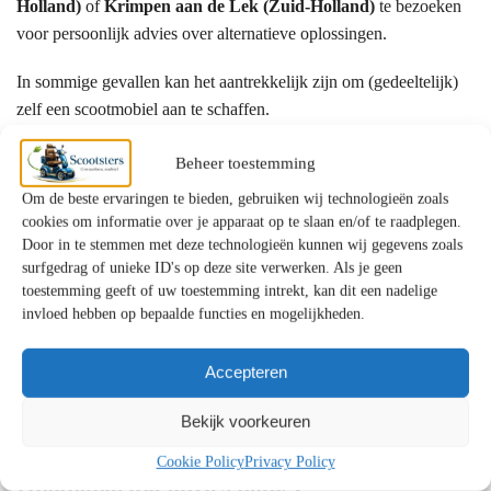
Holland)
of
Krimpen aan de Lek (Zuid-Holland)
te bezoeken
voor persoonlijk advies over alternatieve oplossingen.
In sommige gevallen kan het aantrekkelijk zijn om (gedeeltelijk)
zelf een scootmobiel aan te schaffen.
Beheer toestemming
Hoe vraagt u ondersteuning aan?
Om de beste ervaringen te bieden, gebruiken wij technologieën zoals
De aanvraag verloopt meestal via:
cookies om informatie over je apparaat op te slaan en/of te raadplegen.
Door in te stemmen met deze technologieën kunnen wij gegevens zoals
Het Wmo-loket van uw gemeente
surfgedrag of unieke ID's op deze site verwerken. Als je geen
Een gesprek met een Wmo-consulent
toestemming geeft of uw toestemming intrekt, kan dit een nadelige
invloed hebben op bepaalde functies en mogelijkheden.
Beoordeling en besluit
Bij langdurige zorg kan ook het
Centrum Indicatiestelling Zorg
Accepteren
(CIZ)
betrokken zijn. Officiële informatie vindt u bij de
Bekijk voorkeuren
Rijksoverheid
.
Cookie Policy
Privacy Policy
Onafhankelijk advies nodig?