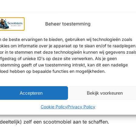
gen via WMO of PGB in Katwijk precies werkt
, inclusief st
Beheer toestemming
 de beste ervaringen te bieden, gebruiken wij technologieën zoals
n Katwijk
okies om informatie over je apparaat op te slaan en/of te raadplegen
or in te stemmen met deze technologieën kunnen wij gegevens zoal
rfgedrag of unieke ID's op deze site verwerken. Als je geen
afgewezen?
estemming geeft of uw toestemming intrekt, kan dit een nadelige
vloed hebben op bepaalde functies en mogelijkheden.
oorkomen dat het aangeboden hulpmiddel niet goed aanslui
uis.
Accepteren
Bekijk voorkeuren
 veel klanten uit Katwijk ervoor onze showroom in
Amster
Cookie Policy
Privacy Policy
oeken voor persoonlijk advies over alternatieve oplossinge
eeltelijk) zelf een scootmobiel aan te schaffen.