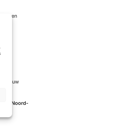
appen en
.
s
t bij uw
dam (Noord-
n.