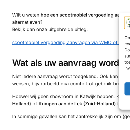
Wilt u weten
hoe een scootmobiel vergoeding aanvra
alternatieven?
Bekijk dan onze uitgebreide uitleg.
Om
scootmobiel vergoeding aanvragen via WMO of PGB i
co
Do
su
Wat als uw aanvraag wordt 
to
in
Niet iedere aanvraag wordt toegekend. Ook kan het v
wensen, bijvoorbeeld qua comfort of gebruik buitensh
Hoewel wij geen showroom in Katwijk hebben, kiezen
Holland)
of
Krimpen aan de Lek (Zuid-Holland)
te bez
In sommige gevallen kan het aantrekkelijk zijn om (ged