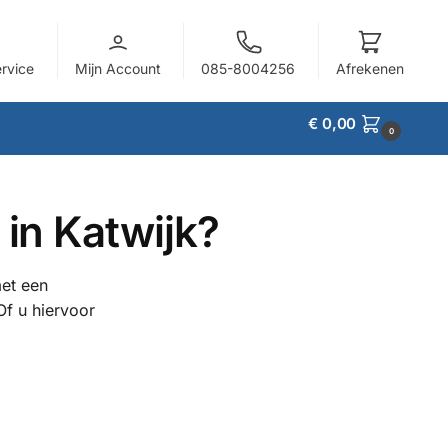
ervice
Mijn Account
085-8004256
Afrekenen
€
0,00
0
in Katwijk?
et een
Of u hiervoor