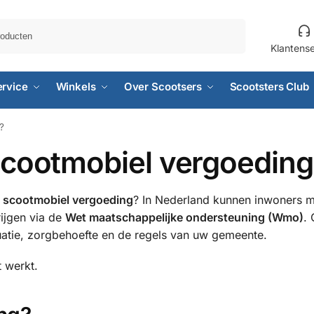
Zoeken
Klantens
ervice
Winkels
Over Scootsers
Scootsters Club
?
scootmobiel vergoeding 
p
scootmobiel vergoeding
? In Nederland kunnen inwoners m
rijgen via de
Wet maatschappelijke ondersteuning (Wmo)
. 
uatie, zorgbehoefte en de regels van uw gemeente.
t werkt.