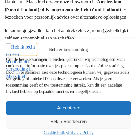
klanten uit Maasdriel ervoor onze showroom in
Amsterdam
(Noord-Holland)
of
Krimpen aan de Lek (Zuid-Holland)
te
bezoeken voor persoonlijk advies over alternatieve oplossingen.
In sommige gevallen kan het aantrekkelijk zijn om (gedeeltelijk)
zelf een scootmobiel aan te schaffen.
Beheer toestemming
Hoe vraagt u ondersteuning aan?
Om de beste ervaringen te bieden, gebruiken wij technologieën zoals
cookies om informatie over je apparaat op te slaan en/of te raadplegen.
De aanvraag verloopt meestal via:
Door in te stemmen met deze technologieën kunnen wij gegevens zoals
surfgedrag of unieke ID's op deze site verwerken. Als je geen
Het Wmo-loket van uw gemeente
toestemming geeft of uw toestemming intrekt, kan dit een nadelige
Een gesprek met een Wmo-consulent
invloed hebben op bepaalde functies en mogelijkheden.
Beoordeling en besluit
Accepteren
Bij langdurige zorg kan ook het
Centrum Indicatiestelling Zorg
(CIZ)
betrokken zijn. Officiële informatie vindt u bij de
Bekijk voorkeuren
Rijksoverheid
.
Cookie Policy
Privacy Policy