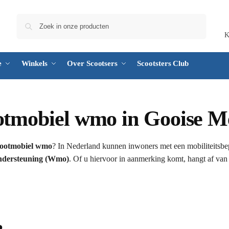
Zoeken
K
e
Winkels
Over Scootsers
Scootsters Club
ootmobiel wmo in Gooise 
cootmobiel wmo
? In Nederland kunnen inwoners met een mobiliteitsbe
ndersteuning (Wmo)
. Of u hiervoor in aanmerking komt, hangt af van