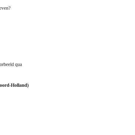
ieven?
oorbeeld qua
oord-Holland)