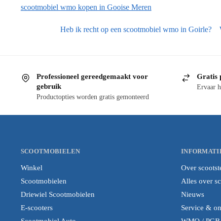
scootmobiel wmo kopen in Gooise Meren
Heb ik recht op een scootmobiel wmo in Goirle?
Professioneel gereedgemaakt voor
Gratis 
gebruik
Ervaar h
Productopties worden gratis gemonteerd
SCOOTMOBIELEN
INFORMATI
Winkel
Over scootst
Scootmobielen
Alles over s
Driewiel Scootmobielen
Nieuws
E-scooters
Service & o
Scootmobiel Auto
WMO / PGB i