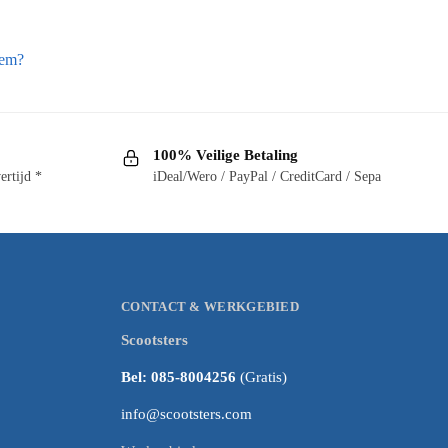
hem?
100% Veilige Betaling
ertijd *
iDeal/Wero / PayPal / CreditCard / Sepa
CONTACT & WERKGEBIED
Scootsters
Bel: 085-8004256
(Gratis)
info@scootsters.com