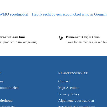
WMO scootmobiel
Heb ik recht op een scootmobiel wmo in Gorinc
proefrit aan huis
Binnenkort bij u thuis
et product in uw omgeving
Twee tot en met zes weken lev
E
KLANTENSERVICE
ers
Contact
cootmobielen
Mijn Account
Privacy Policy
nderhoud
Algemene voorwaarden
nformatie
Telefonisch bereikbaar: