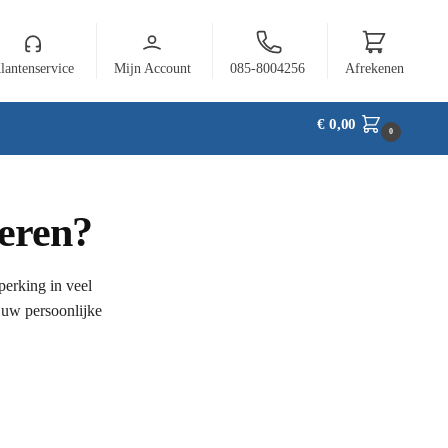
lantenservice
Mijn Account
085-8004256
Afrekenen
€
0,00
0
Meren?
perking in veel
 uw persoonlijke