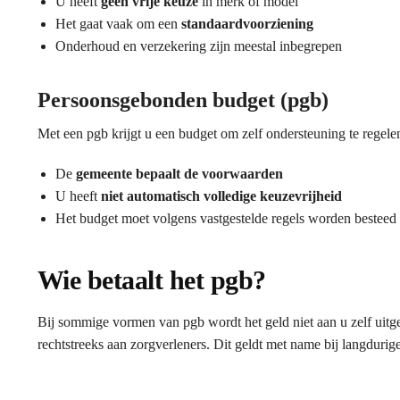
U heeft
geen vrije keuze
in merk of model
Het gaat vaak om een
standaardvoorziening
Onderhoud en verzekering zijn meestal inbegrepen
Persoonsgebonden budget (pgb)
Met een pgb krijgt u een budget om zelf ondersteuning te regele
De
gemeente bepaalt de voorwaarden
U heeft
niet automatisch volledige keuzevrijheid
Het budget moet volgens vastgestelde regels worden besteed
Wie betaalt het pgb?
Bij sommige vormen van pgb wordt het geld niet aan u zelf uitge
rechtstreeks aan zorgverleners. Dit geldt met name bij langdurig