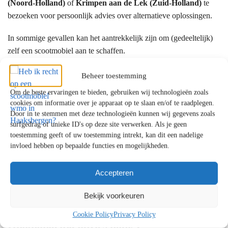
(Noord-Holland)
of
Krimpen aan de Lek (Zuid-Holland)
te
bezoeken voor persoonlijk advies over alternatieve oplossingen.
In sommige gevallen kan het aantrekkelijk zijn om (gedeeltelijk)
zelf een scootmobiel aan te schaffen.
Beheer toestemming
Hoe vraagt u ondersteuning aan?
Om de beste ervaringen te bieden, gebruiken wij technologieën zoals
De aanvraag verloopt meestal via:
cookies om informatie over je apparaat op te slaan en/of te raadplegen.
Door in te stemmen met deze technologieën kunnen wij gegevens zoals
Het Wmo-loket van uw gemeente
surfgedrag of unieke ID's op deze site verwerken. Als je geen
Een gesprek met een Wmo-consulent
toestemming geeft of uw toestemming intrekt, kan dit een nadelige
invloed hebben op bepaalde functies en mogelijkheden.
Beoordeling en besluit
Bij langdurige zorg kan ook het
Centrum Indicatiestelling Zorg
Accepteren
(CIZ)
betrokken zijn. Officiële informatie vindt u bij de
Bekijk voorkeuren
Rijksoverheid
.
Cookie Policy
Privacy Policy
Onafhankelijk advies nodig?