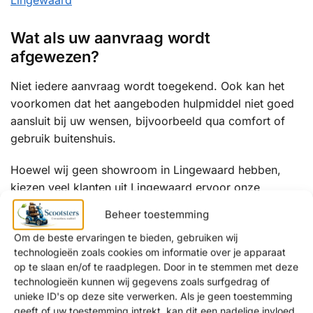
Wat als uw aanvraag wordt
afgewezen?
Niet iedere aanvraag wordt toegekend. Ook kan het
voorkomen dat het aangeboden hulpmiddel niet goed
aansluit bij uw wensen, bijvoorbeeld qua comfort of
gebruik buitenshuis.
Hoewel wij geen showroom in Lingewaard hebben,
kiezen veel klanten uit Lingewaard ervoor onze
showroom in
Amsterdam (Noord-Holland)
of
Krimpen
Beheer toestemming
aan de Lek (Zuid-Holland)
te bezoeken voor
Om de beste ervaringen te bieden, gebruiken wij
persoonlijk advies over alternatieve oplossingen.
technologieën zoals cookies om informatie over je apparaat
op te slaan en/of te raadplegen. Door in te stemmen met deze
In sommige gevallen kan het aantrekkelijk zijn om
technologieën kunnen wij gegevens zoals surfgedrag of
(gedeeltelijk) zelf een scootmobiel aan te schaffen.
unieke ID's op deze site verwerken. Als je geen toestemming
geeft of uw toestemming intrekt, kan dit een nadelige invloed