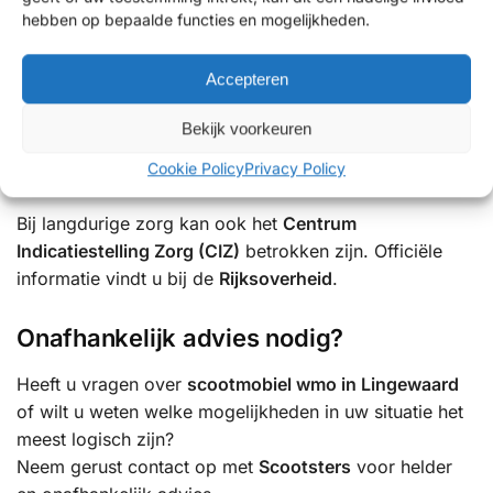
Hoe vraagt u ondersteuning aan?
hebben op bepaalde functies en mogelijkheden.
De aanvraag verloopt meestal via:
Accepteren
Het Wmo-loket van uw gemeente
Bekijk voorkeuren
Een gesprek met een Wmo-consulent
Cookie Policy
Privacy Policy
Beoordeling en besluit
Bij langdurige zorg kan ook het
Centrum
Indicatiestelling Zorg (CIZ)
betrokken zijn. Officiële
informatie vindt u bij de
Rijksoverheid
.
Onafhankelijk advies nodig?
Heeft u vragen over
scootmobiel wmo in Lingewaard
of wilt u weten welke mogelijkheden in uw situatie het
meest logisch zijn?
Neem gerust contact op met
Scootsters
voor helder