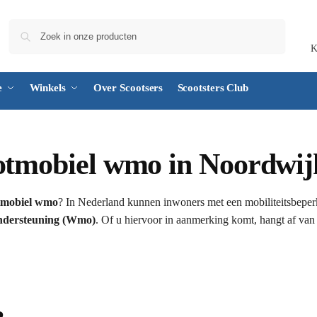
Zoeken
K
e
Winkels
Over Scootsers
Scootsters Club
ootmobiel wmo in Noordwij
tmobiel wmo
? In Nederland kunnen inwoners met een mobiliteitsbeperk
ndersteuning (Wmo)
. Of u hiervoor in aanmerking komt, hangt af van