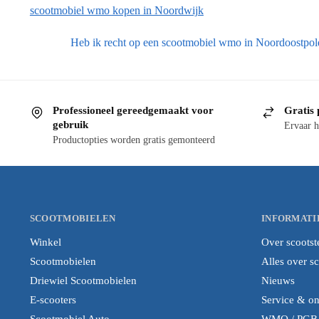
scootmobiel wmo kopen in Noordwijk
Heb ik recht op een scootmobiel wmo in Noordoostpol
Professioneel gereedgemaakt voor
Gratis 
gebruik
Ervaar h
Productopties worden gratis gemonteerd
SCOOTMOBIELEN
INFORMATI
Winkel
Over scootst
Scootmobielen
Alles over s
Driewiel Scootmobielen
Nieuws
E-scooters
Service & o
Scootmobiel Auto
WMO / PGB i