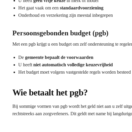
U heeft
geen vrije keuze
in merk of model
Het gaat vaak om een
standaardvoorziening
Onderhoud en verzekering zijn meestal inbegrepen
Persoonsgebonden budget (pgb)
Met een pgb krijgt u een budget om zelf ondersteuning te regele
De
gemeente bepaalt de voorwaarden
U heeft
niet automatisch volledige keuzevrijheid
Het budget moet volgens vastgestelde regels worden besteed
Wie betaalt het pgb?
Bij sommige vormen van pgb wordt het geld niet aan u zelf uitge
rechtstreeks aan zorgverleners. Dit geldt met name bij langdurig