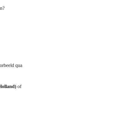
en?
oorbeeld qua
olland)
of