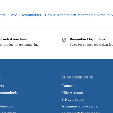
der?
WMO scootmobiel
Heb ik recht op een scootmobiel wmo in 
proefrit aan huis
Binnenkort bij u thuis
et product in uw omgeving
Twee tot en met zes weken lev
E
KLANTENSERVICE
ers
Contact
cootmobielen
Mijn Account
Privacy Policy
nderhoud
Algemene voorwaarden
nformatie
Telefonisch bereikbaar: