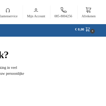
lantenservice
Mijn Account
085-8004256
Afrekenen
€
0,00
0
k?
ing in veel
 uw persoonlijke