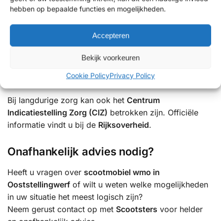
Hoe vraagt u ondersteuning aan?
hebben op bepaalde functies en mogelijkheden.
De aanvraag verloopt meestal via:
Accepteren
Het Wmo-loket van uw gemeente
Bekijk voorkeuren
Een gesprek met een Wmo-consulent
Cookie Policy
Privacy Policy
Beoordeling en besluit
Bij langdurige zorg kan ook het
Centrum
Indicatiestelling Zorg (CIZ)
betrokken zijn. Officiële
informatie vindt u bij de
Rijksoverheid
.
Onafhankelijk advies nodig?
Heeft u vragen over
scootmobiel wmo in
Ooststellingwerf
of wilt u weten welke mogelijkheden
in uw situatie het meest logisch zijn?
Neem gerust contact op met
Scootsters
voor helder