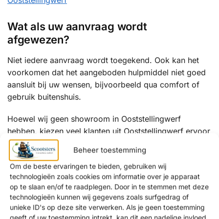
Wat als uw aanvraag wordt
afgewezen?
Niet iedere aanvraag wordt toegekend. Ook kan het
voorkomen dat het aangeboden hulpmiddel niet goed
aansluit bij uw wensen, bijvoorbeeld qua comfort of
gebruik buitenshuis.
Hoewel wij geen showroom in Ooststellingwerf
hebben, kiezen veel klanten uit Ooststellingwerf ervoor
onze showroom in
Amsterdam (Noord-Holland)
of
Beheer toestemming
Krimpen aan de Lek (Zuid-Holland)
te bezoeken voor
Om de beste ervaringen te bieden, gebruiken wij
persoonlijk advies over alternatieve oplossingen.
technologieën zoals cookies om informatie over je apparaat
op te slaan en/of te raadplegen. Door in te stemmen met deze
In sommige gevallen kan het aantrekkelijk zijn om
technologieën kunnen wij gegevens zoals surfgedrag of
(gedeeltelijk) zelf een scootmobiel aan te schaffen.
unieke ID's op deze site verwerken. Als je geen toestemming
geeft of uw toestemming intrekt, kan dit een nadelige invloed