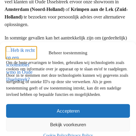
veel klanten uit Oude IJsselstreek ervoor onze showroom in
Amsterdam (Noord-Holland)
of
Krimpen aan de Lek (Zuid-
Holland)
te bezoeken voor persoonlijk advies over alternatieve
oplossingen.
In sommige gevallen kan het aantrekkelijk zijn om (gedeeltelijk)
zelf een scootmobiel aan te schaffen.
Beheer toestemming
Hoe vraagt u ondersteuning aan?
Om de beste ervaringen te bieden, gebruiken wij technologieën zoals
cookies om informatie over je apparaat op te slaan en/of te raadplegen.
De aanvraag verloopt meestal via:
Door in te stemmen met deze technologieën kunnen wij gegevens zoals
surfgedrag of unieke ID's op deze site verwerken. Als je geen
Het Wmo-loket van uw gemeente
toestemming geeft of uw toestemming intrekt, kan dit een nadelige
invloed hebben op bepaalde functies en mogelijkheden.
Een gesprek met een Wmo-consulent
Beoordeling en besluit
Accepteren
Bij langdurige zorg kan ook het
Centrum Indicatiestelling Zorg
Bekijk voorkeuren
(CIZ)
betrokken zijn. Officiële informatie vindt u bij de
Rijksoverheid
.
Cookie Policy
Privacy Policy