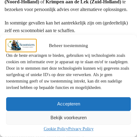
(Noord-Holland)
of
Krimpen aan de Lek (Zuid-Holland)
te
bezoeken voor persoonlijk advies over alternatieve oplossingen.
In sommige gevallen kan het aantrekkelijk zijn om (gedeeltelijk)
zelf een scootmobiel aan te schaffen.
Beheer toestemming
Hoe vraagt u ondersteuning aan?
Om de beste ervaringen te bieden, gebruiken wij technologieën zoals
De aanvraag verloopt meestal via:
cookies om informatie over je apparaat op te slaan en/of te raadplegen.
Door in te stemmen met deze technologieën kunnen wij gegevens zoals
Het Wmo-loket van uw gemeente
surfgedrag of unieke ID's op deze site verwerken. Als je geen
Een gesprek met een Wmo-consulent
toestemming geeft of uw toestemming intrekt, kan dit een nadelige
invloed hebben op bepaalde functies en mogelijkheden.
Beoordeling en besluit
Bij langdurige zorg kan ook het
Centrum Indicatiestelling Zorg
Accepteren
(CIZ)
betrokken zijn. Officiële informatie vindt u bij de
Bekijk voorkeuren
Rijksoverheid
.
Cookie Policy
Privacy Policy
Onafhankelijk advies nodig?