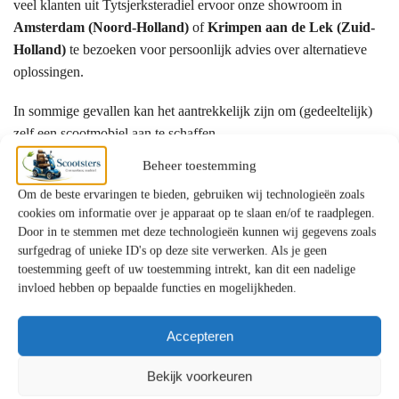
veel klanten uit Tytsjerksteradiel ervoor onze showroom in
Amsterdam (Noord-Holland)
of
Krimpen aan de Lek (Zuid-
Holland)
te bezoeken voor persoonlijk advies over alternatieve
oplossingen.
In sommige gevallen kan het aantrekkelijk zijn om (gedeeltelijk)
zelf een scootmobiel aan te schaffen.
Beheer toestemming
Hoe vraagt u ondersteuning aan?
Om de beste ervaringen te bieden, gebruiken wij technologieën zoals
cookies om informatie over je apparaat op te slaan en/of te raadplegen.
De aanvraag verloopt meestal via:
Door in te stemmen met deze technologieën kunnen wij gegevens zoals
surfgedrag of unieke ID's op deze site verwerken. Als je geen
Het Wmo-loket van uw gemeente
toestemming geeft of uw toestemming intrekt, kan dit een nadelige
Een gesprek met een Wmo-consulent
invloed hebben op bepaalde functies en mogelijkheden.
Beoordeling en besluit
Accepteren
Bij langdurige zorg kan ook het
Centrum Indicatiestelling Zorg
(CIZ)
betrokken zijn. Officiële informatie vindt u bij de
Bekijk voorkeuren
Rijksoverheid
.