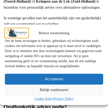
(Noord-Holland)
of
Krimpen aan de Lek (Zuid-Holland)
te
bezoeken voor persoonlijk advies over alternatieve oplossingen.
In sommige gevallen kan het aantrekkelijk zijn om (gedeeltelijk)
zelf een scootmobiel aan te schaffen.
Beheer toestemming
Hoe vraagt u ondersteuning aan?
Om de beste ervaringen te bieden, gebruiken wij technologieën zoals
cookies om informatie over je apparaat op te slaan en/of te raadplegen.
De aanvraag verloopt meestal via:
Door in te stemmen met deze technologieën kunnen wij gegevens zoals
surfgedrag of unieke ID's op deze site verwerken. Als je geen
Het Wmo-loket van uw gemeente
toestemming geeft of uw toestemming intrekt, kan dit een nadelige
Een gesprek met een Wmo-consulent
invloed hebben op bepaalde functies en mogelijkheden.
Beoordeling en besluit
Accepteren
Bij langdurige zorg kan ook het
Centrum Indicatiestelling Zorg
(CIZ)
betrokken zijn. Officiële informatie vindt u bij de
Bekijk voorkeuren
Rijksoverheid
.
Cookie Policy
Privacy Policy
Onafhankelijk advies nodig?