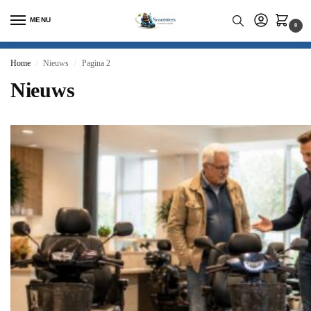
MENU
0
Home
Nieuws
Pagina 2
/
/
Nieuws