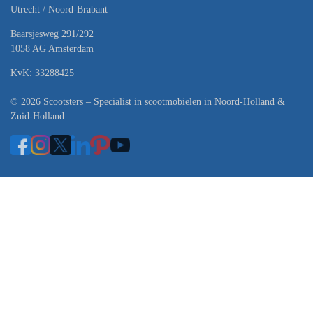
Utrecht / Noord-Brabant
Baarsjesweg 291/292
1058 AG Amsterdam
KvK: 33288425
© 2026 Scootsters – Specialist in scootmobielen in Noord-Holland &
Zuid-Holland