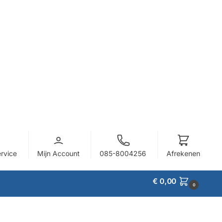
ervice
Mijn Account
085-8004256
Afrekenen
€
0,00
0