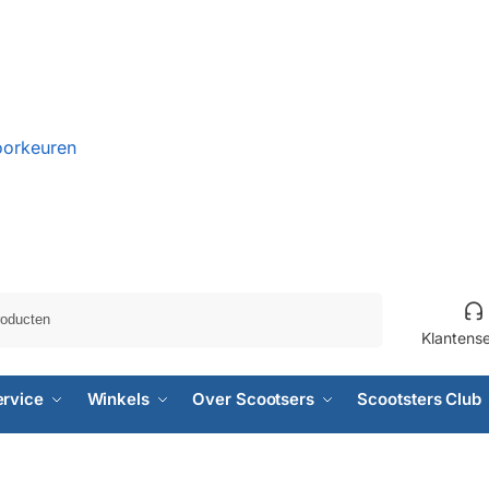
oorkeuren
Zoeken
Klantens
ervice
Winkels
Over Scootsers
Scootsters Club