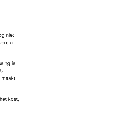
g niet
den: u
sing is,
 U
l maakt
het kost,