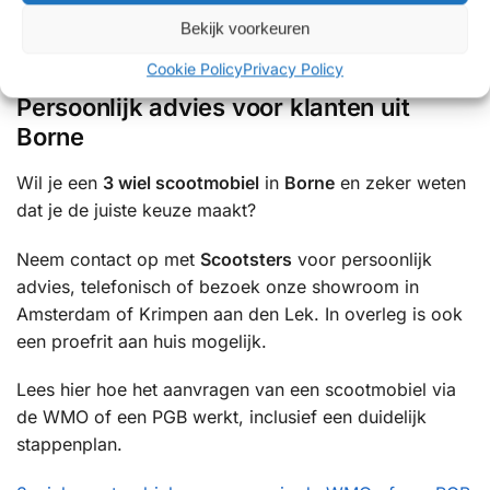
✔ Uitgebreide ervaring met mobiliteitsoplossingen
Bekijk voorkeuren
✔ Betrouwbare service en uitstekende ondersteuning
Cookie Policy
Privacy Policy
Persoonlijk advies voor klanten uit
Borne
Wil je een
3 wiel scootmobiel
in
Borne
en zeker weten
dat je de juiste keuze maakt?
Neem contact op met
Scootsters
voor persoonlijk
advies, telefonisch of bezoek onze showroom in
Amsterdam of Krimpen aan den Lek. In overleg is ook
een proefrit aan huis mogelijk.
Lees hier hoe het aanvragen van een scootmobiel via
de WMO of een PGB werkt, inclusief een duidelijk
stappenplan.