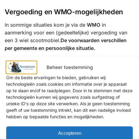
Vergoeding en WMO-mogelijkheden
In sommige situaties kom je via de
WMO
in
aanmerking voor een (gedeeltelijke) vergoeding van
een 3 wiel scootmobiel.
De voorwaarden verschillen
per gemeente en persoonlijke situatie.
Wij informeren je graag over:
Beheer toestemming
de mogelijkheden binnen de WMO
Om de beste ervaringen te bieden, gebruiken wij
een eventuele eigen bijdrage
technologieën zoals cookies om informatie over je apparaat
op te slaan en/of te raadplegen. Door in te stemmen met deze
alternatieven als je aanvraag wordt afgewezen
technologieën kunnen wij gegevens zoals surfgedrag of
unieke ID's op deze site verwerken. Als je geen toestemming
Waarom kiezen klanten uit Borne voor
geeft of uw toestemming intrekt, kan dit een nadelige invloed
Scootsters?
hebben op bepaalde functies en mogelijkheden.
✔ Persoonlijk en eerlijk advies
Accepteren
✔ Showrooms met uitgebreide proefritmogelijkheden