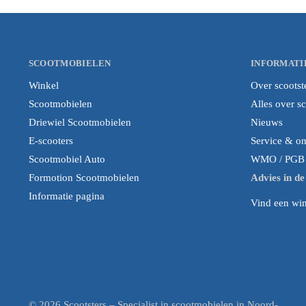
SCOOTMOBIELEN
INFORMATI
Winkel
Over scootst
Scootmobielen
Alles over s
Driewiel Scootmobielen
Nieuws
E-scooters
Service & o
Scootmobiel Auto
WMO / PGB i
Formotion Scootmobielen
Advies in d
Informatie pagina
Vind een wink
© 2026 Scootsters – Specialist in scootmobielen in Noord-