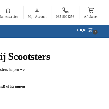
lantenservice
Mijn Account
085-8004256
Afrekenen
€
0,00
0
ij Scootsters
sters
helpen we
nd)
of
Krimpen