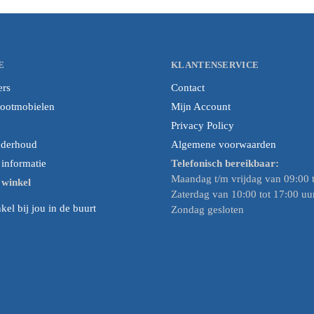
E
KLANTENSERVICE
ers
Contact
cootmobielen
Mijn Account
Privacy Policy
nderhoud
Algemene voorwaarden
nformatie
Telefonisch bereikbaar:
Maandag t/m vrijdag van 09:00 t
e winkel
Zaterdag van 10:00 tot 17:00 uu
el bij jou in de buurt
Zondag gesloten