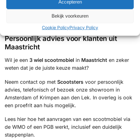
Accepteren
✔ Showrooms met uitgebreide proefritmogelijkheden
✔ Uitgebreide ervaring met mobiliteitsoplossingen
Bekijk voorkeuren
✔ Betrouwbare service en uitstekende ondersteuning
Cookie Policy
Privacy Policy
Persoonlijk advies voor klanten uit
Maastricht
Wil je een
3 wiel scootmobiel
in
Maastricht
en zeker
weten dat je de juiste keuze maakt?
Neem contact op met
Scootsters
voor persoonlijk
advies, telefonisch of bezoek onze showroom in
Amsterdam of Krimpen aan den Lek. In overleg is ook
een proefrit aan huis mogelijk.
Lees hier hoe het aanvragen van een scootmobiel via
de WMO of een PGB werkt, inclusief een duidelijk
stappenplan.