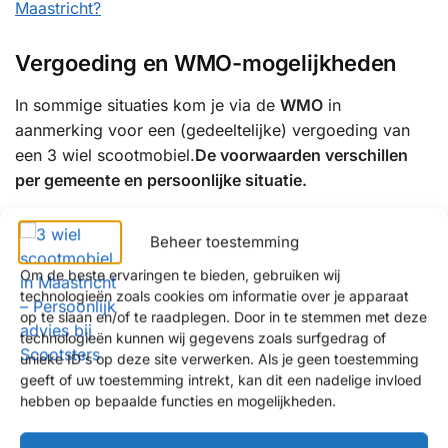
Maastricht?
Vergoeding en WMO-mogelijkheden
In sommige situaties kom je via de
WMO
in
aanmerking voor een (gedeeltelijke) vergoeding van
een 3 wiel scootmobiel.
De voorwaarden verschillen
per gemeente en persoonlijke situatie.
Wij informeren je graag over:
Beheer toestemming
de mogelijkheden binnen de WMO
Om de beste ervaringen te bieden, gebruiken wij
een eventuele eigen bijdrage
technologieën zoals cookies om informatie over je apparaat
op te slaan en/of te raadplegen. Door in te stemmen met deze
alternatieven als je aanvraag wordt afgewezen
technologieën kunnen wij gegevens zoals surfgedrag of
unieke ID's op deze site verwerken. Als je geen toestemming
Waarom kiezen klanten uit Maastricht
geeft of uw toestemming intrekt, kan dit een nadelige invloed
voor Scootsters?
hebben op bepaalde functies en mogelijkheden.
✔ Persoonlijk en eerlijk advies