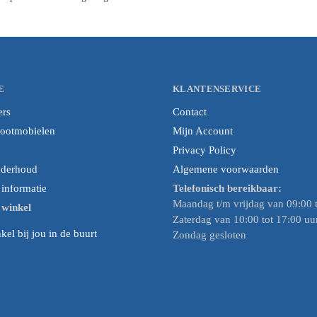
E
KLANTENSERVICE
ers
Contact
cootmobielen
Mijn Account
Privacy Policy
nderhoud
Algemene voorwaarden
nformatie
Telefonisch bereikbaar:
Maandag t/m vrijdag van 09:00 t
e winkel
Zaterdag van 10:00 tot 17:00 uu
el bij jou in de buurt
Zondag gesloten