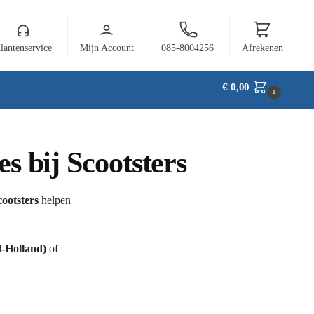
lantenservice
Mijn Account
085-8004256
Afrekenen
€
0,00
0
s bij Scootsters
cootsters
helpen
-Holland)
of