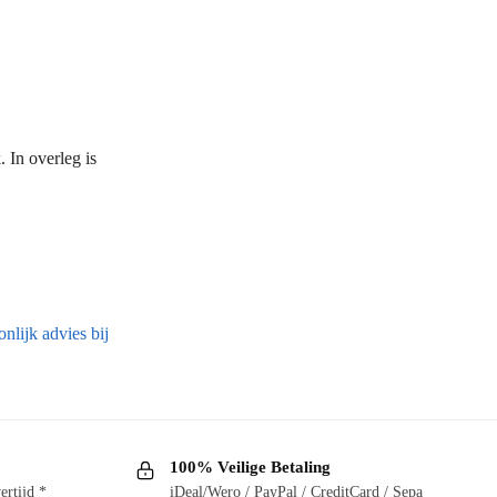
 In overleg is
nlijk advies bij
100% Veilige Betaling
ertijd *
iDeal/Wero / PayPal / CreditCard / Sepa