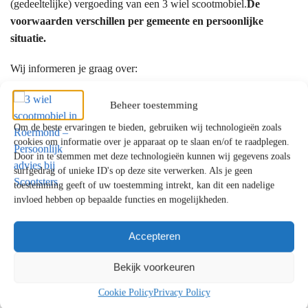
(gedeeltelijke) vergoeding van een 3 wiel scootmobiel.
De
voorwaarden verschillen per gemeente en persoonlijke
situatie.
Wij informeren je graag over:
de mogelijkheden binnen de WMO
Beheer toestemming
een eventuele eigen bijdrage
Om de beste ervaringen te bieden, gebruiken wij technologieën zoals
alternatieven als je aanvraag wordt afgewezen
cookies om informatie over je apparaat op te slaan en/of te raadplegen.
Door in te stemmen met deze technologieën kunnen wij gegevens zoals
Waarom kiezen klanten uit Roermond voor
surfgedrag of unieke ID's op deze site verwerken. Als je geen
toestemming geeft of uw toestemming intrekt, kan dit een nadelige
Scootsters?
invloed hebben op bepaalde functies en mogelijkheden.
✔ Persoonlijk en eerlijk advies
✔ Showrooms met uitgebreide proefritmogelijkheden
Accepteren
✔ Uitgebreide ervaring met mobiliteitsoplossingen
Bekijk voorkeuren
✔ Betrouwbare service en uitstekende ondersteuning
Cookie Policy
Privacy Policy
Persoonlijk advies voor klanten uit