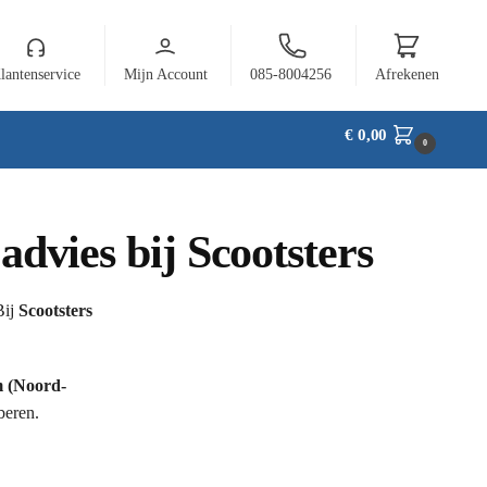
lantenservice
Mijn Account
085-8004256
Afrekenen
€
0,00
0
advies bij Scootsters
Bij
Scootsters
 (Noord-
beren.