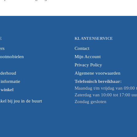
E
KLANTENSERVICE
ers
Contact
cootmobielen
Mijn Account
Privacy Policy
nderhoud
Algemene voorwaarden
nformatie
Telefonisch bereikbaar:
Maandag t/m vrijdag van 09:00 t
e winkel
Zaterdag van 10:00 tot 17:00 uu
el bij jou in de buurt
Zondag gesloten