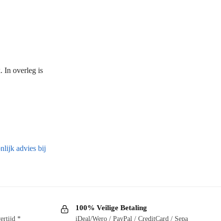
 In overleg is
lijk advies bij
100% Veilige Betaling
ertijd *
iDeal/Wero / PayPal / CreditCard / Sepa