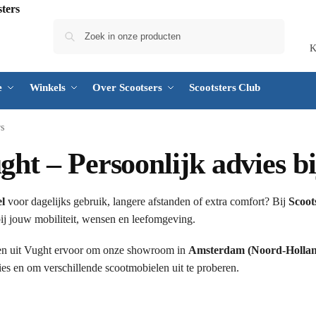
Zoeken
K
e
Winkels
Over Scootsers
Scootsters Club
rs
ght – Persoonlijk advies bi
el
voor dagelijks gebruik, langere afstanden of extra comfort? Bij
Scoot
 bij jouw mobiliteit, wensen en leefomgeving.
en uit Vught ervoor om onze showroom in
Amsterdam (Noord-Holla
es en om verschillende scootmobielen uit te proberen.