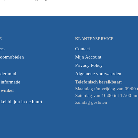
E
KLANTENSERVICE
ers
Contact
cootmobielen
Mijn Account
Privacy Policy
nderhoud
Algemene voorwaarden
nformatie
Telefonisch bereikbaar:
Maandag t/m vrijdag van 09:00 t
e winkel
Zaterdag van 10:00 tot 17:00 uu
el bij jou in de buurt
Zondag gesloten