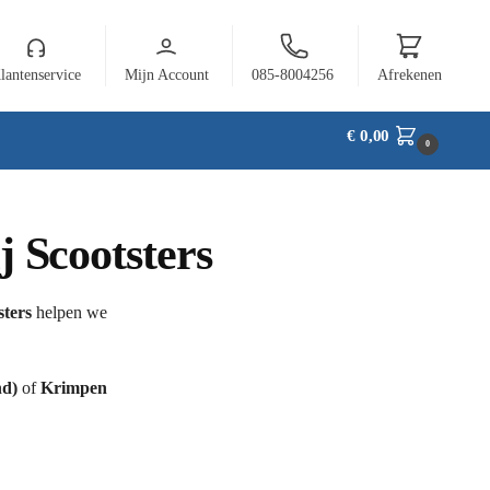
lantenservice
Mijn Account
085-8004256
Afrekenen
€
0,00
0
j Scootsters
sters
helpen we
nd)
of
Krimpen