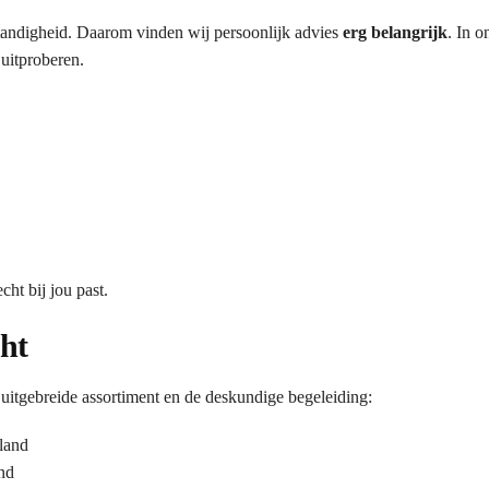
fstandigheid. Daarom vinden wij persoonlijk advies
erg belangrijk
. In 
 uitproberen.
ht bij jou past.
ht
tgebreide assortiment en de deskundige begeleiding:
land
nd