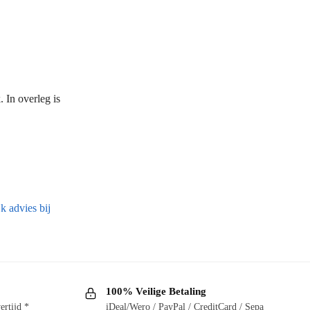
 In overleg is
k advies bij
100% Veilige Betaling
ertijd *
iDeal/Wero / PayPal / CreditCard / Sepa