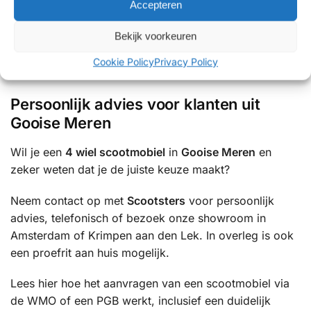
Accepteren
✔ Persoonlijk en eerlijk advies
✔ Showrooms met uitgebreide proefritmogelijkheden
Bekijk voorkeuren
✔ Uitgebreide ervaring met mobiliteitsoplossingen
Cookie Policy
Privacy Policy
✔ Betrouwbare service en uitstekende ondersteuning
Persoonlijk advies voor klanten uit
Gooise Meren
Wil je een
4 wiel scootmobiel
in
Gooise Meren
en
zeker weten dat je de juiste keuze maakt?
Neem contact op met
Scootsters
voor persoonlijk
advies, telefonisch of bezoek onze showroom in
Amsterdam of Krimpen aan den Lek. In overleg is ook
een proefrit aan huis mogelijk.
Lees hier hoe het aanvragen van een scootmobiel via
de WMO of een PGB werkt, inclusief een duidelijk