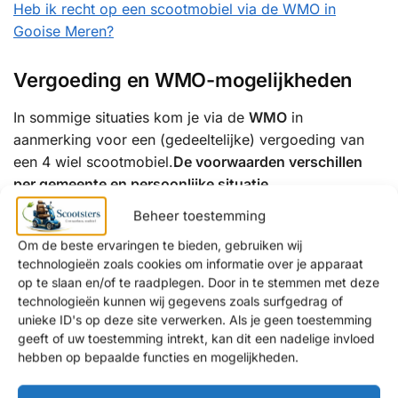
Heb ik recht op een scootmobiel via de WMO in
Gooise Meren?
Vergoeding en WMO-mogelijkheden
In sommige situaties kom je via de
WMO
in
aanmerking voor een (gedeeltelijke) vergoeding van
een 4 wiel scootmobiel.
De voorwaarden verschillen
per gemeente en persoonlijke situatie.
Beheer toestemming
Wij informeren je graag over:
Om de beste ervaringen te bieden, gebruiken wij
de mogelijkheden binnen de WMO
technologieën zoals cookies om informatie over je apparaat
op te slaan en/of te raadplegen. Door in te stemmen met deze
een eventuele eigen bijdrage
technologieën kunnen wij gegevens zoals surfgedrag of
alternatieven als je aanvraag wordt afgewezen
unieke ID's op deze site verwerken. Als je geen toestemming
geeft of uw toestemming intrekt, kan dit een nadelige invloed
Waarom kiezen klanten uit Gooise
hebben op bepaalde functies en mogelijkheden.
Meren voor Scootsters?