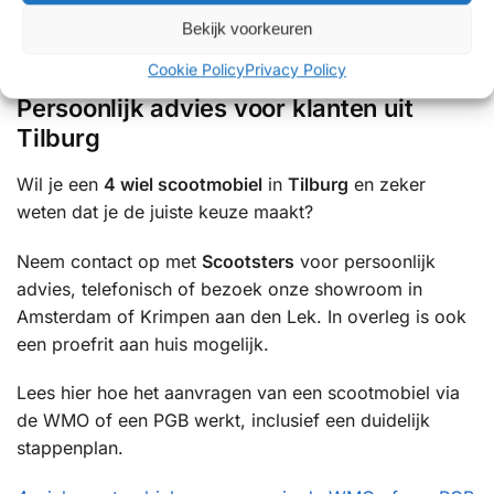
✔ Uitgebreide ervaring met mobiliteitsoplossingen
Bekijk voorkeuren
✔ Betrouwbare service en uitstekende ondersteuning
Cookie Policy
Privacy Policy
Persoonlijk advies voor klanten uit
Tilburg
Wil je een
4 wiel scootmobiel
in
Tilburg
en zeker
weten dat je de juiste keuze maakt?
Neem contact op met
Scootsters
voor persoonlijk
advies, telefonisch of bezoek onze showroom in
Amsterdam of Krimpen aan den Lek. In overleg is ook
een proefrit aan huis mogelijk.
Lees hier hoe het aanvragen van een scootmobiel via
de WMO of een PGB werkt, inclusief een duidelijk
stappenplan.