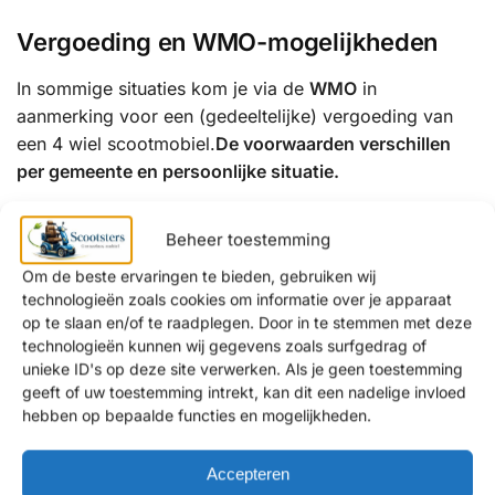
Vergoeding en WMO-mogelijkheden
In sommige situaties kom je via de
WMO
in
aanmerking voor een (gedeeltelijke) vergoeding van
een 4 wiel scootmobiel.
De voorwaarden verschillen
per gemeente en persoonlijke situatie.
Wij informeren je graag over:
Beheer toestemming
de mogelijkheden binnen de WMO
Om de beste ervaringen te bieden, gebruiken wij
een eventuele eigen bijdrage
technologieën zoals cookies om informatie over je apparaat
op te slaan en/of te raadplegen. Door in te stemmen met deze
alternatieven als je aanvraag wordt afgewezen
technologieën kunnen wij gegevens zoals surfgedrag of
unieke ID's op deze site verwerken. Als je geen toestemming
Waarom kiezen klanten uit Tilburg voor
geeft of uw toestemming intrekt, kan dit een nadelige invloed
Scootsters?
hebben op bepaalde functies en mogelijkheden.
✔ Persoonlijk en eerlijk advies
Accepteren
✔ Showrooms met uitgebreide proefritmogelijkheden