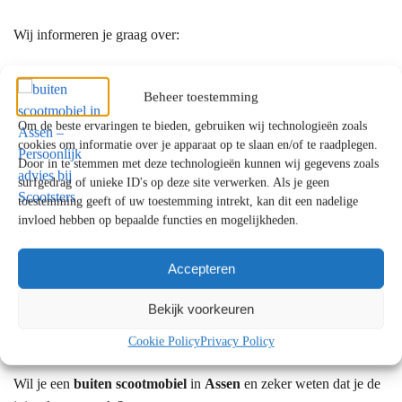
Wij informeren je graag over:
de mogelijkheden binnen de WMO
een eventuele eigen bijdrage
Beheer toestemming
alternatieven als je aanvraag wordt afgewezen
Om de beste ervaringen te bieden, gebruiken wij technologieën zoals
cookies om informatie over je apparaat op te slaan en/of te raadplegen.
Door in te stemmen met deze technologieën kunnen wij gegevens zoals
Waarom kiezen klanten uit Assen voor
surfgedrag of unieke ID's op deze site verwerken. Als je geen
Scootsters?
toestemming geeft of uw toestemming intrekt, kan dit een nadelige
invloed hebben op bepaalde functies en mogelijkheden.
✔ Persoonlijk en eerlijk advies
✔ Showrooms met uitgebreide proefritmogelijkheden
Accepteren
✔ Uitgebreide ervaring met mobiliteitsoplossingen
✔ Betrouwbare service en uitstekende ondersteuning
Bekijk voorkeuren
Cookie Policy
Privacy Policy
Persoonlijk advies voor klanten uit Assen
Wil je een
buiten scootmobiel
in
Assen
en zeker weten dat je de