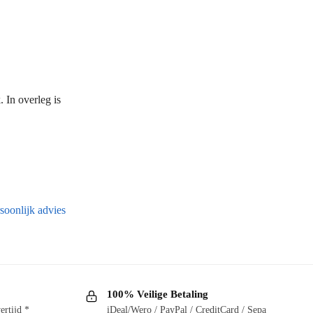
 In overleg is
soonlijk advies
100% Veilige Betaling
ertijd *
iDeal/Wero / PayPal / CreditCard / Sepa