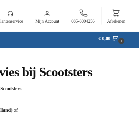
lantenservice
Mijn Account
085-8004256
Afrekenen
€
0,00
0
ies bij Scootsters
j
Scootsters
lland)
of