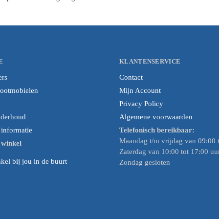
E
KLANTENSERVICE
ers
Contact
cootmobielen
Mijn Account
Privacy Policy
nderhoud
Algemene voorwaarden
nformatie
Telefonisch bereikbaar:
Maandag t/m vrijdag van 09:00 t
e winkel
Zaterdag van 10:00 tot 17:00 uu
el bij jou in de buurt
Zondag gesloten