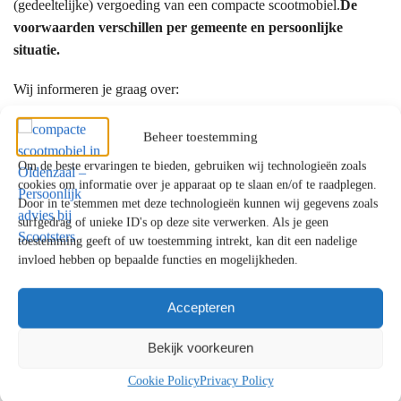
(gedeeltelijke) vergoeding van een compacte scootmobiel.
De
voorwaarden verschillen per gemeente en persoonlijke
situatie.
Wij informeren je graag over:
de mogelijkheden binnen de WMO
Beheer toestemming
een eventuele eigen bijdrage
Om de beste ervaringen te bieden, gebruiken wij technologieën zoals
alternatieven als je aanvraag wordt afgewezen
cookies om informatie over je apparaat op te slaan en/of te raadplegen.
Door in te stemmen met deze technologieën kunnen wij gegevens zoals
Waarom kiezen klanten uit Oldenzaal voor
surfgedrag of unieke ID's op deze site verwerken. Als je geen
toestemming geeft of uw toestemming intrekt, kan dit een nadelige
Scootsters?
invloed hebben op bepaalde functies en mogelijkheden.
✔ Persoonlijk en eerlijk advies
✔ Showrooms met uitgebreide proefritmogelijkheden
Accepteren
✔ Uitgebreide ervaring met mobiliteitsoplossingen
Bekijk voorkeuren
✔ Betrouwbare service en uitstekende ondersteuning
Cookie Policy
Privacy Policy
Persoonlijk advies voor klanten uit